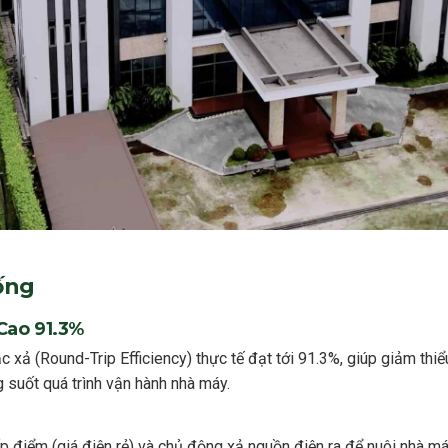
ống
Cao 91.3%
c xả (Round-Trip Efficiency) thực tế đạt tới 91.3%, giúp giảm thiể
 suốt quá trình vận hành nhà máy.
p điểm (giá điện rẻ) và chủ động xả nguồn điện ra để nuôi nhà má