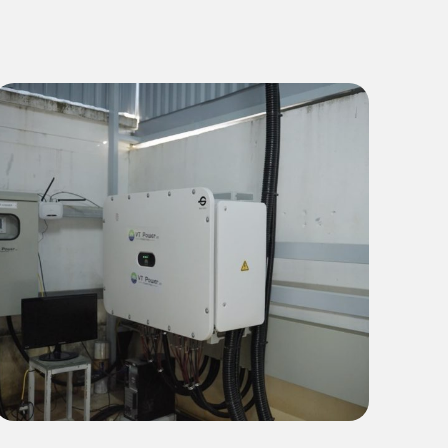
Thương mại & Công nghiệp (C&I)
Giải Pháp Năng Lượng Xanh 1
MWp Cho Nhà Máy Giày
Thiên Diệu (FDI Hòa Bình)