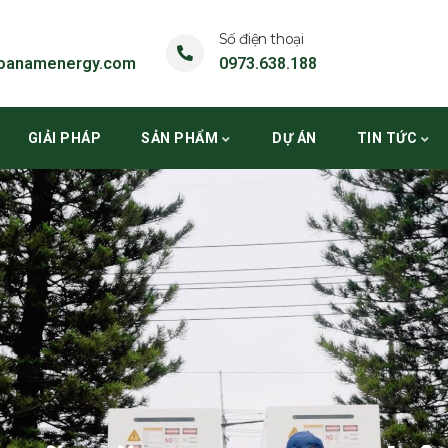
Số điện thoại
oanamenergy.com
0973.638.188
GIẢI PHÁP
SẢN PHẨM
DỰ ÁN
TIN TỨC