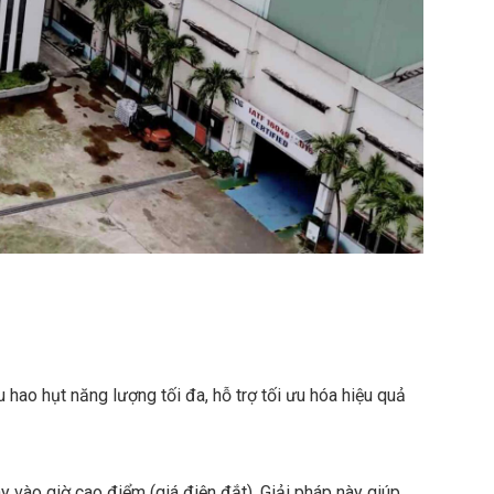
u hao hụt năng lượng tối đa, hỗ trợ tối ưu hóa hiệu quả
y vào giờ cao điểm (giá điện đắt). Giải pháp này giúp