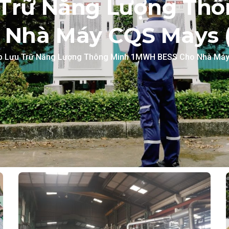
u Trữ Năng Lượng Th
 Nhà Máy CQS Mays (
áp Lưu Trữ Năng Lượng Thông Minh 1MWH BESS Cho Nhà Máy