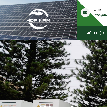
Email
info@h
GIỚI THIỆU