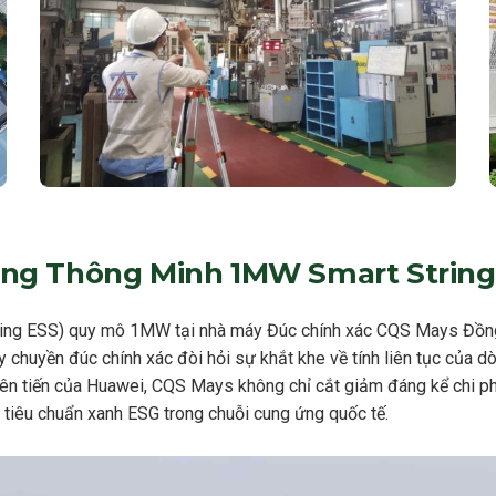
ợng Thông Minh 1MW Smart Strin
ring ESS) quy mô 1MW tại nhà máy Đúc chính xác CQS Mays Đồng N
chuyền đúc chính xác đòi hỏi sự khắt khe về tính liên tục của dò
tiên tiến của Huawei, CQS Mays không chỉ cắt giảm đáng kể chi ph
tiêu chuẩn xanh ESG trong chuỗi cung ứng quốc tế.