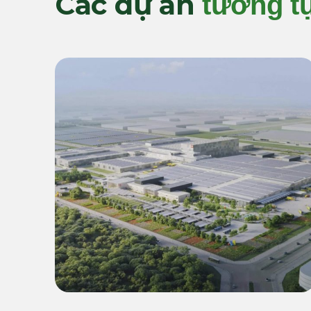
Các dự án
tương t
Thương mại & Công nghiệp (C&I)
Giải Pháp Năng Lượng Xanh
y
55 MWp Inverter & 22.4 MWh
&
BESS Cho Siêu Nhà Máy
LEGO Bình Dương 2