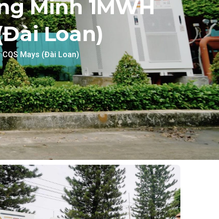
ông Minh 1MWH
Đài Loan)
 CQS Mays (Đài Loan)