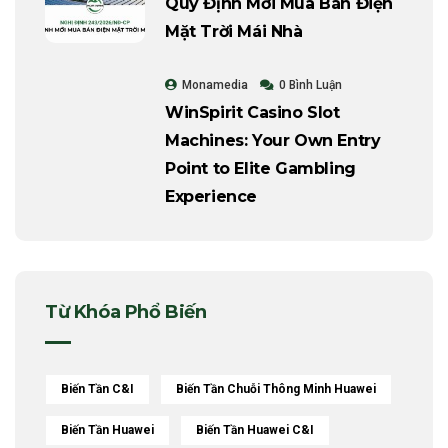
Quy Định Mới Mua Bán Điện
Mặt Trời Mái Nhà
Monamedia
0 Bình Luận
WinSpirit Casino Slot
Machines: Your Own Entry
Point to Elite Gambling
Experience
Từ Khóa Phổ Biến
Biến Tần C&i
Biến Tần Chuỗi Thông Minh Huawei
Biến Tần Huawei
Biến Tần Huawei C&I