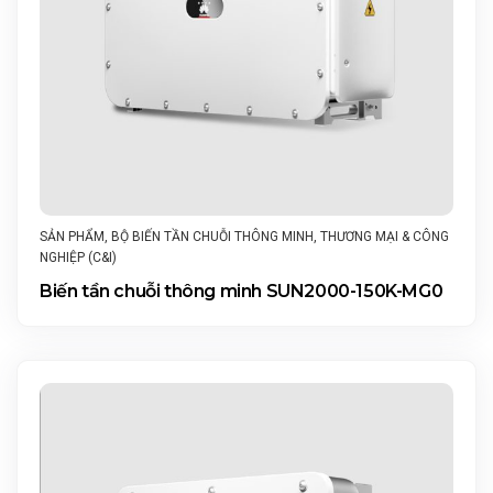
SẢN PHẨM
,
BỘ BIẾN TẦN CHUỖI THÔNG MINH
,
THƯƠNG MẠI & CÔNG
NGHIỆP (C&I)
Biến tần chuỗi thông minh SUN2000-150K-MG0