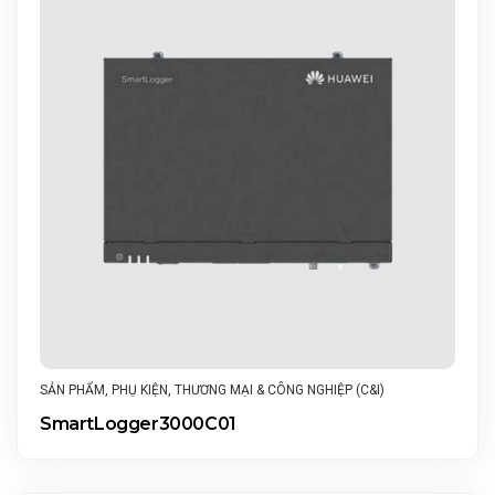
SẢN PHẨM
,
PHỤ KIỆN
,
THƯƠNG MẠI & CÔNG NGHIỆP (C&I)
SmartLogger3000C01