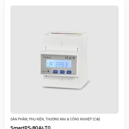
SẢN PHẨM
,
PHỤ KIỆN
,
THƯƠNG MẠI & CÔNG NGHIỆP (C&I)
SmartPS-80AI-T0