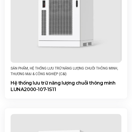
SẢN PHẨM
,
HỆ THỐNG LƯU TRỮ NĂNG LƯỢNG CHUỖI THÔNG MINH
,
THƯƠNG MẠI & CÔNG NGHIỆP (C&I)
Hệ thống lưu trữ năng lượng chuỗi thông minh
LUNA2000-107-1S11