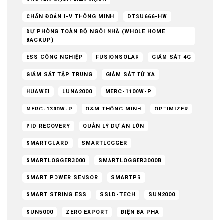
CHẨN ĐOÁN I-V THÔNG MINH
DTSU666-HW
DỰ PHÒNG TOÀN BỘ NGÔI NHÀ (WHOLE HOME
BACKUP)
ESS CÔNG NGHIỆP
FUSIONSOLAR
GIÁM SÁT 4G
GIÁM SÁT TẬP TRUNG
GIÁM SÁT TỪ XA
HUAWEI
LUNA2000
MERC-1100W-P
MERC-1300W-P
O&M THÔNG MINH
OPTIMIZER
PID RECOVERY
QUẢN LÝ DỰ ÁN LỚN
SMARTGUARD
SMARTLOGGER
SMARTLOGGER3000
SMARTLOGGER3000B
SMART POWER SENSOR
SMARTPS
SMART STRING ESS
SSLD-TECH
SUN2000
SUN5000
ZERO EXPORT
ĐIỆN BA PHA