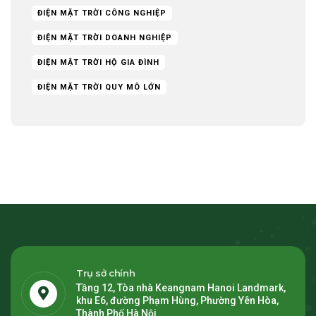
ĐIỆN MẶT TRỜI CÔNG NGHIỆP
ĐIỆN MẶT TRỜI DOANH NGHIỆP
ĐIỆN MẶT TRỜI HỘ GIA ĐÌNH
ĐIỆN MẶT TRỜI QUY MÔ LỚN
Trụ sở chính
Tầng 12, Tòa nhà Keangnam Hanoi Landmark,
khu E6, đường Phạm Hùng, Phường Yên Hòa,
Thành Phố Hà Nội