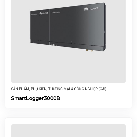
SẢN PHẨM
,
PHỤ KIỆN
,
THƯƠNG MẠI & CÔNG NGHIỆP (C&I)
SmartLogger3000B