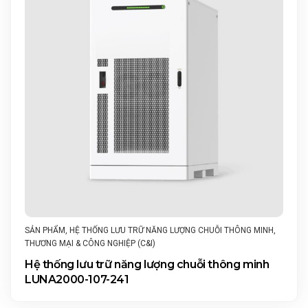
SẢN PHẨM
,
HỆ THỐNG LƯU TRỮ NĂNG LƯỢNG CHUỖI THÔNG MINH
,
THƯƠNG MẠI & CÔNG NGHIỆP (C&I)
Hệ thống lưu trữ năng lượng chuỗi thông minh
LUNA2000-107-241