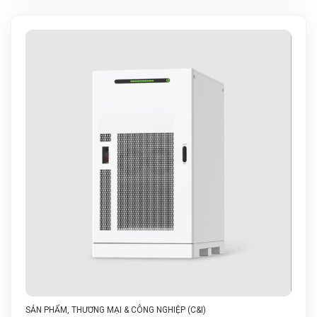
SẢN PHẨM
,
THƯƠNG MẠI & CÔNG NGHIỆP (C&I)