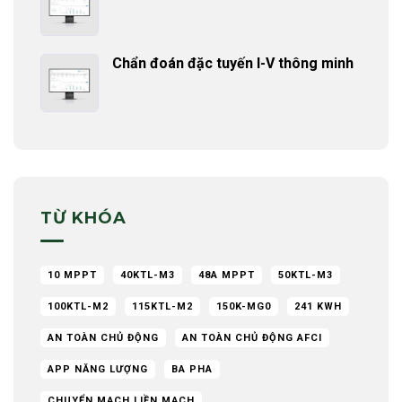
Chẩn đoán đặc tuyến I-V thông minh
TỪ KHÓA
10 MPPT
40KTL-M3
48A MPPT
50KTL-M3
100KTL-M2
115KTL-M2
150K-MG0
241 KWH
AN TOÀN CHỦ ĐỘNG
AN TOÀN CHỦ ĐỘNG AFCI
APP NĂNG LƯỢNG
BA PHA
CHUYỂN MẠCH LIỀN MẠCH