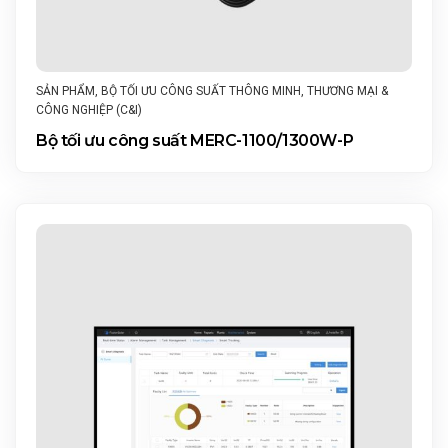
SẢN PHẨM
,
BỘ TỐI ƯU CÔNG SUẤT THÔNG MINH
,
THƯƠNG MẠI &
CÔNG NGHIỆP (C&I)
Bộ tối ưu công suất MERC-1100/1300W-P