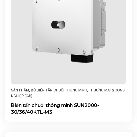
SẢN PHẨM
,
BỘ BIẾN TẦN CHUỖI THÔNG MINH
,
THƯƠNG MẠI & CÔNG
NGHIỆP (C&I)
Biến tần chuỗi thông minh SUN2000-
30/36/40KTL-M3