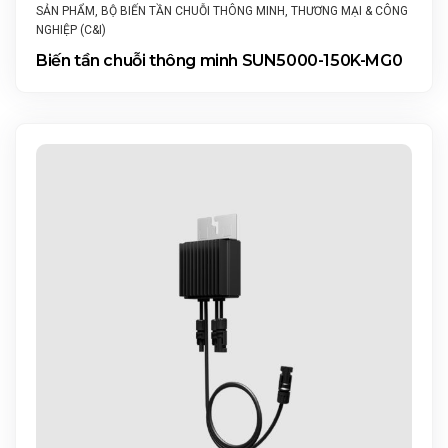
SẢN PHẨM
,
BỘ BIẾN TẦN CHUỖI THÔNG MINH
,
THƯƠNG MẠI & CÔNG
NGHIỆP (C&I)
Biến tần chuỗi thông minh SUN5000-150K-MG0