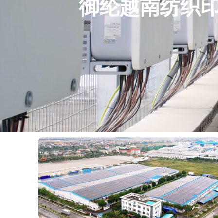
御纶越南纺织印