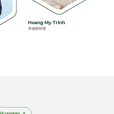
Hoang My Trinh
市场部经理
All reviews