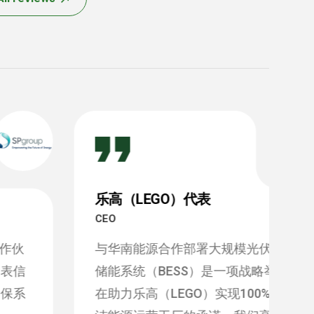
乐高（LEGO）代表
CEO
Fo
与华南能源合作部署大规模光伏及电池
华
储能系统（BESS）是一项战略举措，旨
2
在助力乐高（LEGO）实现100%使用清
能