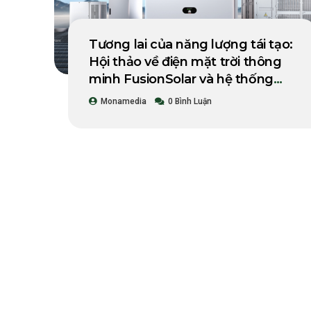
Tương lai của năng lượng tái tạo:
Hội thảo về điện mặt trời thông
minh FusionSolar và hệ thống
lưu trữ quy mô lớn của Huawei
Monamedia
0 Bình Luận
năm 2021