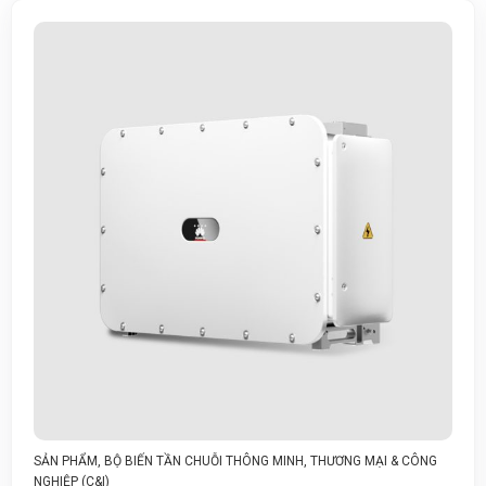
HUỖI THÔNG MINH
,
THƯƠNG MẠI & CÔNG
SẢN PHẨM
,
HỆ THỐNG QUẢ