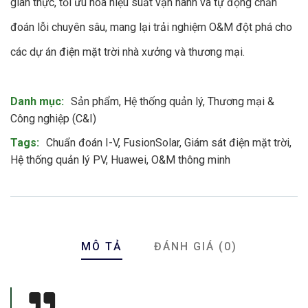
gian thực, tối ưu hóa hiệu suất vận hành và tự động chẩn
đoán lỗi chuyên sâu, mang lại trải nghiệm O&M đột phá cho
các dự án điện mặt trời nhà xưởng và thương mại
.
Product Meta
Danh mục:
Sản phẩm
,
Hệ thống quản lý
,
Thương mại &
Công nghiệp (C&I)
Tags:
Chuẩn đoán I-V
,
FusionSolar
,
Giám sát điện mặt trời
,
Hệ thống quản lý PV
,
Huawei
,
O&M thông minh
MÔ TẢ
ĐÁNH GIÁ (0)