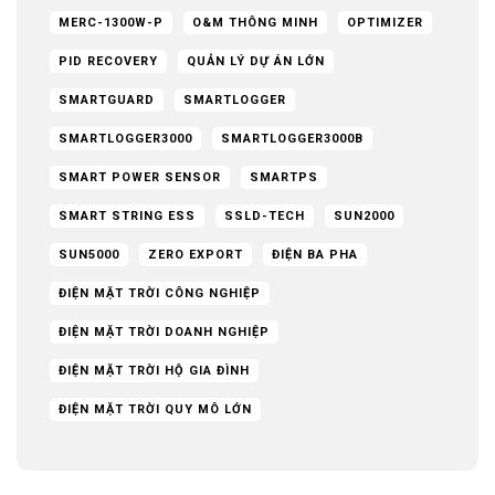
MERC-1300W-P
O&M THÔNG MINH
OPTIMIZER
PID RECOVERY
QUẢN LÝ DỰ ÁN LỚN
SMARTGUARD
SMARTLOGGER
SMARTLOGGER3000
SMARTLOGGER3000B
SMART POWER SENSOR
SMARTPS
SMART STRING ESS
SSLD-TECH
SUN2000
SUN5000
ZERO EXPORT
ĐIỆN BA PHA
ĐIỆN MẶT TRỜI CÔNG NGHIỆP
ĐIỆN MẶT TRỜI DOANH NGHIỆP
ĐIỆN MẶT TRỜI HỘ GIA ĐÌNH
ĐIỆN MẶT TRỜI QUY MÔ LỚN