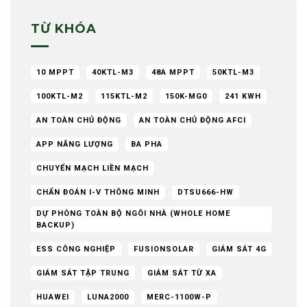
TỪ KHÓA
10 MPPT
40KTL-M3
48A MPPT
50KTL-M3
100KTL-M2
115KTL-M2
150K-MG0
241 KWH
AN TOÀN CHỦ ĐỘNG
AN TOÀN CHỦ ĐỘNG AFCI
APP NĂNG LƯỢNG
BA PHA
CHUYỂN MẠCH LIỀN MẠCH
CHẨN ĐOÁN I-V THÔNG MINH
DTSU666-HW
DỰ PHÒNG TOÀN BỘ NGÔI NHÀ (WHOLE HOME
BACKUP)
ESS CÔNG NGHIỆP
FUSIONSOLAR
GIÁM SÁT 4G
GIÁM SÁT TẬP TRUNG
GIÁM SÁT TỪ XA
HUAWEI
LUNA2000
MERC-1100W-P