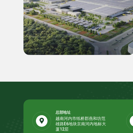
商业
乐高（LEGO）平阳二期超级工厂
55 MWp 逆变器 & 22.4 MWh 电
池储能系统（BESS）绿色能源解
决方案
总部地址
越南河内市纸桥郡燕和坊范
雄路E6地块京南河内地标大
厦12层