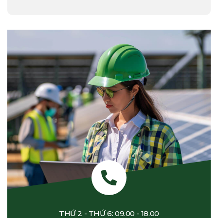
THỨ 2 - THỨ 6: 09.00 - 18.00