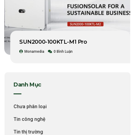
SUN2000-100KTL-M1 Pro
Monamedia
0 Bình Luận
Danh Mục
Chưa phân loại
Tin công nghệ
Tin thị trường