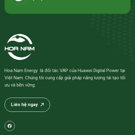
Hoa Nam Energy là đối tác VAP của Huawei Digital Power tại
Việt Nam. Chúng tôi cung cấp giải pháp năng lượng tái tạo tối
ưu và bền vững.
Liên hệ ngay