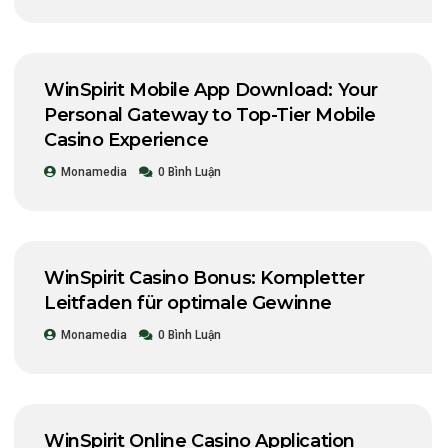
WinSpirit Mobile App Download: Your
Personal Gateway to Top-Tier Mobile
Casino Experience
Monamedia
0 Bình Luận
WinSpirit Casino Bonus: Kompletter
Leitfaden für optimale Gewinne
Monamedia
0 Bình Luận
WinSpirit Online Casino Application