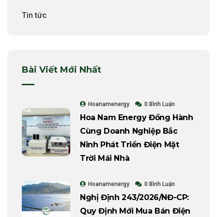
Tin tức
Bài Viết Mới Nhất
Hoanamenergy
0 Bình Luận
Hoa Nam Energy Đồng Hành
Cùng Doanh Nghiệp Bắc
Ninh Phát Triển Điện Mặt
Trời Mái Nhà
Hoanamenergy
0 Bình Luận
Nghị Định 243/2026/NĐ-CP:
Quy Định Mới Mua Bán Điện