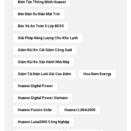
Biến Tần Thông Minh Huawei
Bán Điện Dư Điện Mặt Trời
Bảo Vệ An Toàn 5 Lớp BESS
Giải Pháp Năng Lượng Cho Kho Lạnh
Giảm Rủi Ro Cắt Giảm Công Suất
Giảm Rủi Ro Vận Hành Nhà Máy
Giảm Tải Điện Lưới Giờ Cao Điểm
Hoa Nam Energy
Huawei Digital Power
Huawei Digital Power Vietnam
Huawei Fusion Solar
Huawei LUNA2000
Huawei Luna2000 Công Nghiệp