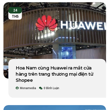
24
TH5
Hoa Nam cùng Huawei ra mắt cửa
hàng trên trang thương mại điện tử
Shopee
Monamedia
0 Bình Luận