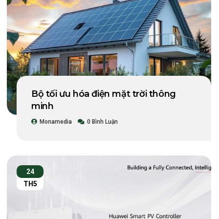
Bộ tối ưu hóa điện mặt trời thông
minh
Monamedia
0 Bình Luận
24
TH5