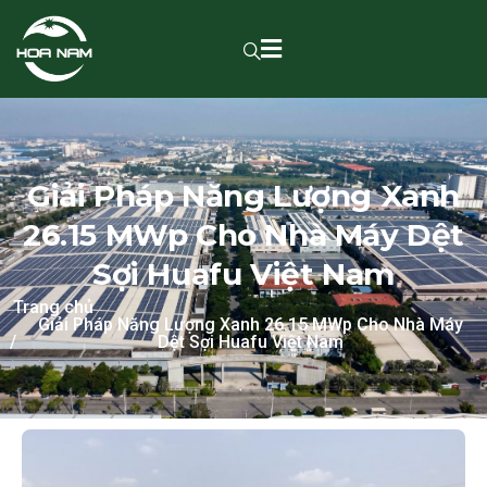
Giải Pháp Năng Lượng Xanh
26.15 MWp Cho Nhà Máy Dệt
Sợi Huafu Việt Nam
Trang chủ
Giải Pháp Năng Lượng Xanh 26.15 MWp Cho Nhà Máy
Dệt Sợi Huafu Việt Nam