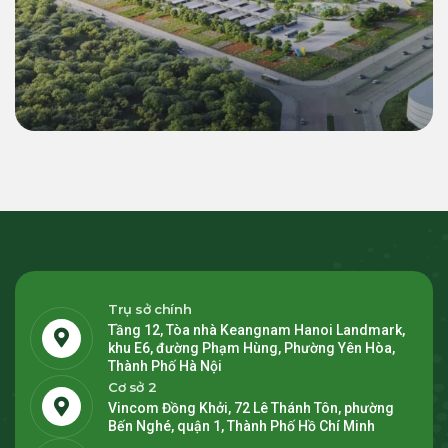
Thương mại & Công nghiệp (C&I)
Giải Pháp Năng Lượng Xanh 55 MWp
Inverter & 22.4 MWh BESS Cho Siêu Nhà
Máy LEGO Bình Dương 2
Trụ sở chính
Tầng 12, Tòa nhà Keangnam Hanoi Landmark,
khu E6, đường Phạm Hùng, Phường Yên Hòa,
Thành Phố Hà Nội
Cơ sở 2
Vincom Đồng Khởi, 72 Lê Thánh Tôn, phường
Bến Nghé, quận 1, Thành Phố Hồ Chí Minh