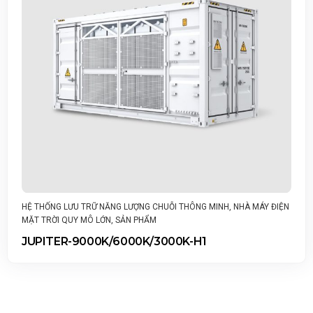
THÔNG MINH
,
NHÀ MÁY ĐIỆN
SẢN PHẨM
,
THƯƠNG MẠI & CÔNG NGHIỆP
Hệ thống lưu trữ năng lượng
K-H1
LUNA2000-161-2S11