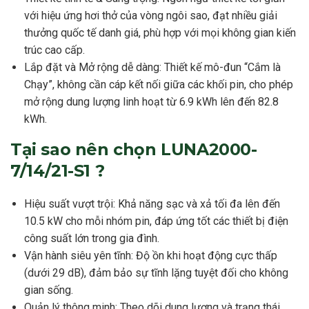
với hiệu ứng hơi thở của vòng ngôi sao, đạt nhiều giải
thưởng quốc tế danh giá, phù hợp với mọi không gian kiến
trúc cao cấp.
Lắp đặt và Mở rộng dễ dàng: Thiết kế mô-đun “Cắm là
Chạy”, không cần cáp kết nối giữa các khối pin, cho phép
mở rộng dung lượng linh hoạt từ 6.9 kWh lên đến 82.8
kWh.
Tại sao nên chọn LUNA2000-
7/14/21-S1 ?
Hiệu suất vượt trội: Khả năng sạc và xả tối đa lên đến
10.5 kW cho mỗi nhóm pin, đáp ứng tốt các thiết bị điện
công suất lớn trong gia đình.
Vận hành siêu yên tĩnh: Độ ồn khi hoạt động cực thấp
(dưới 29 dB), đảm bảo sự tĩnh lặng tuyệt đối cho không
gian sống.
Quản lý thông minh: Theo dõi dung lượng và trạng thái