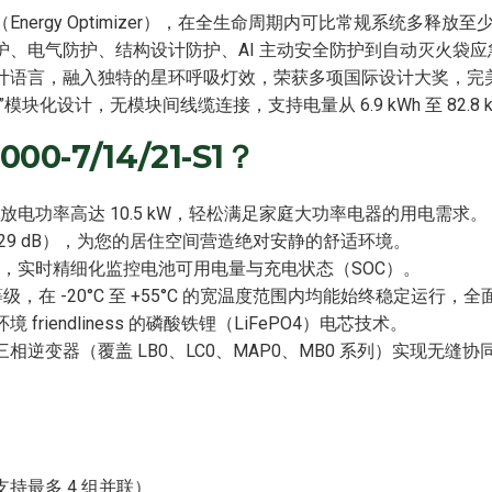
ergy Optimizer），在全生命周期内可比常规系统多释放至少
护、电气防护、结构设计防护、AI 主动安全防护到自动灭火袋
计语言，融入独特的星环呼吸灯效，荣获多项国际设计大奖，完
块化设计，无模块间线缆连接，支持电量从 6.9 kWh 至 82.8 
0-7/14/21-S1？
电功率高达 10.5 kW，轻松满足家庭大功率电器的用电需求。
29 dB），为您的居住空间营造绝对安静的舒适环境。
r App，实时精细化监控电池可用电量与充电状态（SOC）。
等级，在 -20°C 至 +55°C 的宽温度范围内均能始终稳定运
riendliness 的磷酸铁锂（LiFePO4）电芯技术。
逆变器（覆盖 LB0、LC0、MAP0、MB0 系列）实现无缝协
支持最多 4 组并联）