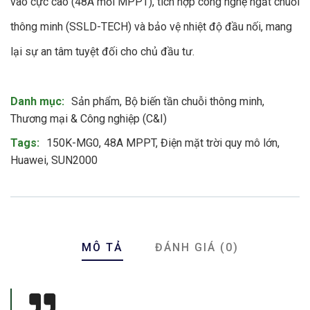
vào cực cao (48A mỗi MPPT), tích hợp công nghệ ngắt chuỗi
thông minh (SSLD-TECH) và bảo vệ nhiệt độ đầu nối, mang
lại sự an tâm tuyệt đối cho chủ đầu tư.
Product Meta
Danh mục:
Sản phẩm
,
Bộ biến tần chuỗi thông minh
,
Thương mại & Công nghiệp (C&I)
Tags:
150K-MG0
,
48A MPPT
,
Điện mặt trời quy mô lớn
,
Huawei
,
SUN2000
MÔ TẢ
ĐÁNH GIÁ (0)