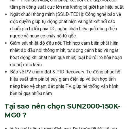
tấm pin công suất cực lớn mà không bị giới hạn hiệu suất.
Ngắt chuỗi thông minh (SSLD-TECH): Công nghệ bảo vệ
độc quyền giúp tự động phát hiện và ngắt kết nối các
chuỗi pin bị lỗi phía DC, ngăn chặn hiệu quả dòng điện
ngược và nguy cơ cháy nổ từ gốc.
Giám sát nhiệt độ đầu nối: Tích hợp cảm biến phát hiện
nhiệt độ đầu nối thông minh, tự động cảnh báo và ngắt
hoạt động khi phát hiện quá nhiệt, loại bỏ rủi ro hỏa hoạn
do tiếp xúc kém.
Bảo vệ PV chạm đất & PID Recovery: Tự động phục hồi
hiệu suất tấm pin bị suy giảm điện áp và tích hợp tính
năng bảo vệ chạm đất phía PV, giúp hệ thống vận hành
bền bỉ qua nhiều năm.
Tại sao nên chọn SUN2000-150K-
MG0 ?
Hiệu suất năng lượng đỉnh cao: Đạt mức 98.6%, tối ưu