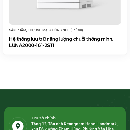
I & CÔNG NGHIỆP (C&I)
SẢN PHẨM
,
HỆ THỐN
THƯƠNG MẠI & CÔNG 
ữ năng lượng chuỗi thông minh.
Hệ thống lưu t
2S11
LUNA2000-107
Trụ sở chính
Tầng 12, Tòa nhà Keangnam Hanoi Landmark,
khu E6, đường Phạm Hùng, Phường Yên Hòa,