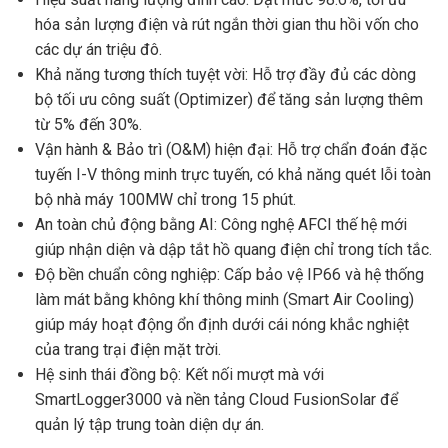
hóa sản lượng điện và rút ngắn thời gian thu hồi vốn cho
các dự án triệu đô.
Khả năng tương thích tuyệt vời: Hỗ trợ đầy đủ các dòng
bộ tối ưu công suất (Optimizer) để tăng sản lượng thêm
từ 5% đến 30%.
Vận hành & Bảo trì (O&M) hiện đại: Hỗ trợ chẩn đoán đặc
tuyến I-V thông minh trực tuyến, có khả năng quét lỗi toàn
bộ nhà máy 100MW chỉ trong 15 phút.
An toàn chủ động bằng AI: Công nghệ AFCI thế hệ mới
giúp nhận diện và dập tắt hồ quang điện chỉ trong tích tắc.
Độ bền chuẩn công nghiệp: Cấp bảo vệ IP66 và hệ thống
làm mát bằng không khí thông minh (Smart Air Cooling)
giúp máy hoạt động ổn định dưới cái nóng khắc nghiệt
của trang trại điện mặt trời.
Hệ sinh thái đồng bộ: Kết nối mượt mà với
SmartLogger3000 và nền tảng Cloud FusionSolar để
quản lý tập trung toàn diện dự án.