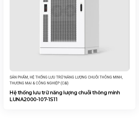
SẢN PHẨM
,
HỆ THỐNG LƯU TRỮ NĂNG LƯỢNG CHUỖI THÔNG MINH
,
THƯƠNG MẠI & CÔNG NGHIỆP (C&I)
Hệ thống lưu trữ năng lượng chuỗi thông minh
LUNA2000-107-1S11