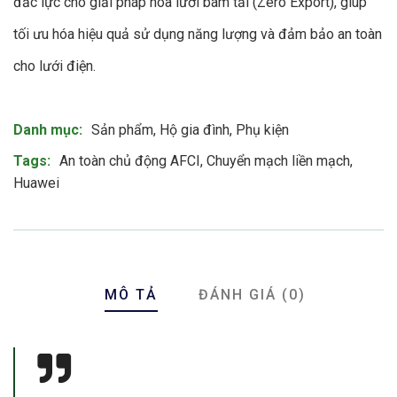
đắc lực cho giải pháp hòa lưới bám tải (Zero Export), giúp
tối ưu hóa hiệu quả sử dụng năng lượng và đảm bảo an toàn
cho lưới điện.
Product Meta
Danh mục:
Sản phẩm
,
Hộ gia đình
,
Phụ kiện
Tags:
An toàn chủ động AFCI
,
Chuyển mạch liền mạch
,
Huawei
MÔ TẢ
ĐÁNH GIÁ (0)