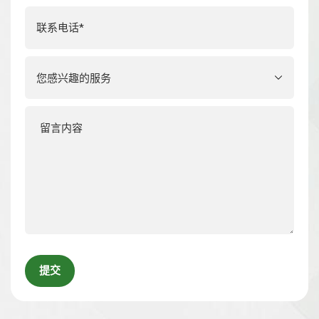
Please
leave
this
field