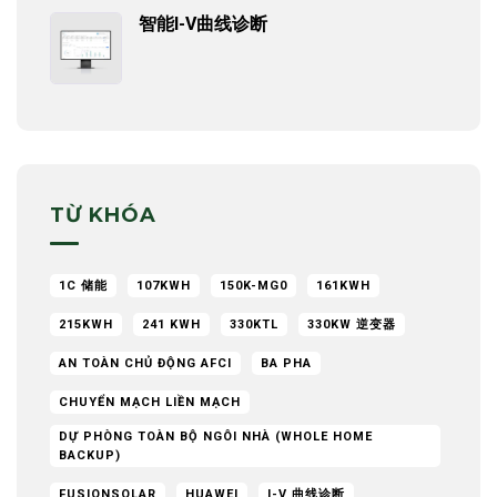
智能I-V曲线诊断
TỪ KHÓA
1C 储能
107KWH
150K-MG0
161KWH
215KWH
241 KWH
330KTL
330KW 逆变器
AN TOÀN CHỦ ĐỘNG AFCI
BA PHA
CHUYỂN MẠCH LIỀN MẠCH
DỰ PHÒNG TOÀN BỘ NGÔI NHÀ (WHOLE HOME
BACKUP)
FUSIONSOLAR
HUAWEI
I-V 曲线诊断