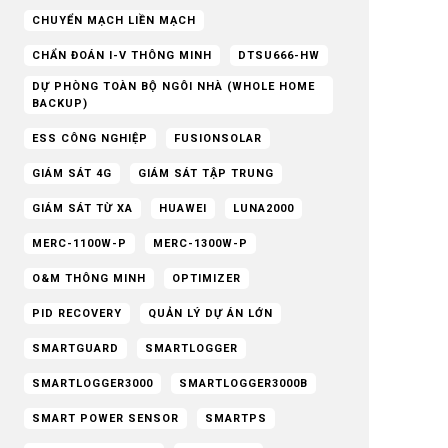
CHUYỂN MẠCH LIỀN MẠCH
CHẨN ĐOÁN I-V THÔNG MINH
DTSU666-HW
DỰ PHÒNG TOÀN BỘ NGÔI NHÀ (WHOLE HOME
BACKUP)
ESS CÔNG NGHIỆP
FUSIONSOLAR
GIÁM SÁT 4G
GIÁM SÁT TẬP TRUNG
GIÁM SÁT TỪ XA
HUAWEI
LUNA2000
MERC-1100W-P
MERC-1300W-P
O&M THÔNG MINH
OPTIMIZER
PID RECOVERY
QUẢN LÝ DỰ ÁN LỚN
SMARTGUARD
SMARTLOGGER
SMARTLOGGER3000
SMARTLOGGER3000B
SMART POWER SENSOR
SMARTPS