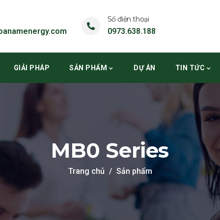
Số điện thoại
oanamenergy.com
0973.638.188
GIẢI PHÁP
SẢN PHẨM
DỰ ÁN
TIN TỨC
MB0 Series
Trang chủ
Sản phẩm