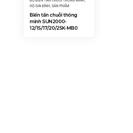
BỘ BIẾN TẦN CHUỖI THÔNG MINH
,
HỘ GIA ĐÌNH
,
SẢN PHẨM
Biến tần chuỗi thông
minh SUN2000-
12/15/17/20/25K-MB0