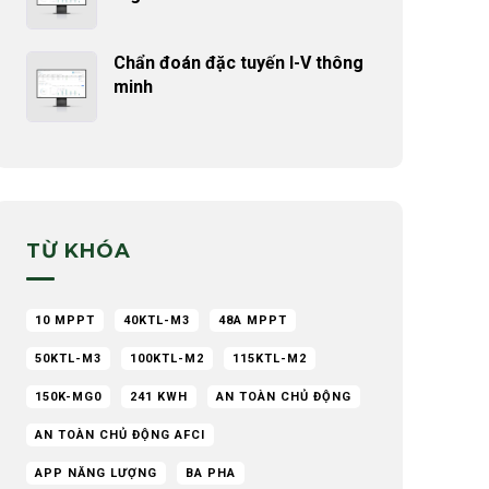
Chẩn đoán đặc tuyến I-V thông
minh
TỪ KHÓA
10 MPPT
40KTL-M3
48A MPPT
50KTL-M3
100KTL-M2
115KTL-M2
150K-MG0
241 KWH
AN TOÀN CHỦ ĐỘNG
AN TOÀN CHỦ ĐỘNG AFCI
APP NĂNG LƯỢNG
BA PHA