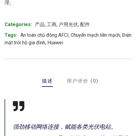
理。
Product Meta
Categories:
产品
,
工商
,
户用光伏
,
配件
Tags:
An toàn chủ động AFCI
,
Chuyển mạch liền mạch
,
Điện
mặt trời hộ gia đình
,
Huawei
描述
用户评价 (0)
强劲移动网络连接，赋能各类光伏电站。