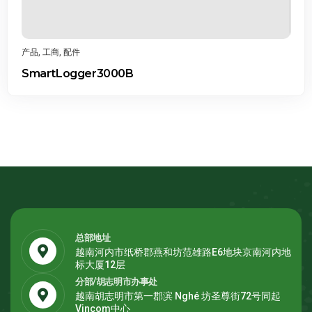
品
,
工商
,
配件
artLogger3000B
总部地址
越南河内市纸桥郡燕和坊范雄路E6地块京南河内地
标大厦12层
分部/胡志明市办事处
越南胡志明市第一郡滨 Nghé 坊圣尊街72号同起
Vincom中心