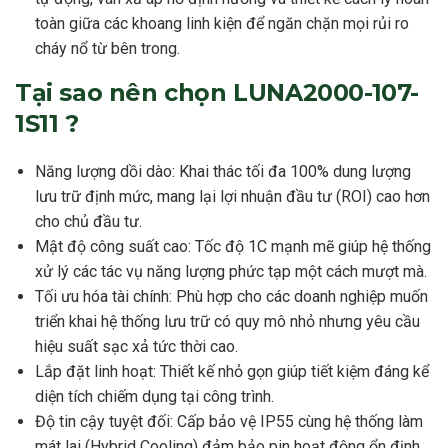
toàn giữa các khoang linh kiện để ngăn chặn mọi rủi ro
cháy nổ từ bên trong.
Tại sao nên chọn LUNA2000-107-
1S11 ?
Năng lượng dồi dào: Khai thác tối đa 100% dung lượng
lưu trữ định mức, mang lại lợi nhuận đầu tư (ROI) cao hơn
cho chủ đầu tư.
Mật độ công suất cao: Tốc độ 1C mạnh mẽ giúp hệ thống
xử lý các tác vụ năng lượng phức tạp một cách mượt mà.
Tối ưu hóa tài chính: Phù hợp cho các doanh nghiệp muốn
triển khai hệ thống lưu trữ có quy mô nhỏ nhưng yêu cầu
hiệu suất sạc xả tức thời cao.
Lắp đặt linh hoạt: Thiết kế nhỏ gọn giúp tiết kiệm đáng kể
diện tích chiếm dụng tại công trình.
Độ tin cậy tuyệt đối: Cấp bảo vệ IP55 cùng hệ thống làm
mát lai (Hybrid Cooling) đảm bảo pin hoạt động ổn định