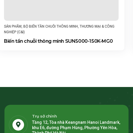
SẢN PHẨM
,
BỘ BIẾN TẦN CHUỖI THÔNG MINH
,
THƯƠNG MẠI & CÔNG
NGHIỆP (C&I)
Biến tần chuỗi thông minh SUN2000-150K-MG0
Trụ sở chính
Tầng 12, Tòa nhà Keangnam Hanoi Landmark,
khu E6, đường Phạm Hùng, Phường Yên Hòa,