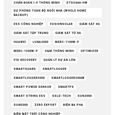
CHẨN ĐOÁN I-V THÔNG MINH
DTSU666-HW
DỰ PHÒNG TOÀN BỘ NGÔI NHÀ (WHOLE HOME
BACKUP)
ESS CÔNG NGHIỆP
FUSIONSOLAR
GIÁM SÁT 4G
GIÁM SÁT TẬP TRUNG
GIÁM SÁT TỪ XA
HUAWEI
LUNA2000
MERC-1100W-P
MERC-1300W-P
O&M THÔNG MINH
OPTIMIZER
PID RECOVERY
QUẢN LÝ DỰ ÁN LỚN
SMARTGUARD
SMARTLOGGER
SMARTLOGGER3000
SMARTLOGGER3000B
SMART POWER SENSOR
SMARTPS
SMART STRING ESS
SSLD-TECH
SUN2000
SUN5000
ZERO EXPORT
ĐIỆN BA PHA
ĐIỆN MẶT TRỜI CÔNG NGHIỆP