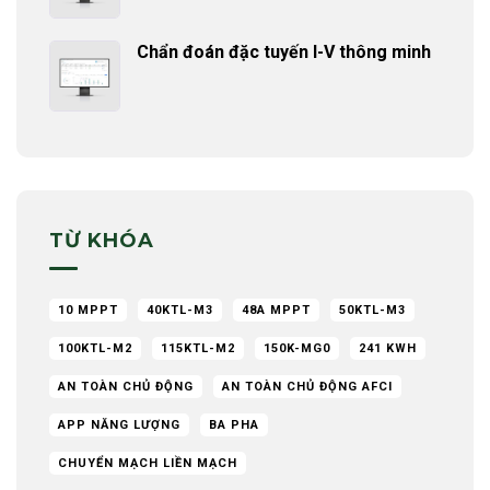
Chẩn đoán đặc tuyến I-V thông minh
TỪ KHÓA
10 MPPT
40KTL-M3
48A MPPT
50KTL-M3
100KTL-M2
115KTL-M2
150K-MG0
241 KWH
AN TOÀN CHỦ ĐỘNG
AN TOÀN CHỦ ĐỘNG AFCI
APP NĂNG LƯỢNG
BA PHA
CHUYỂN MẠCH LIỀN MẠCH