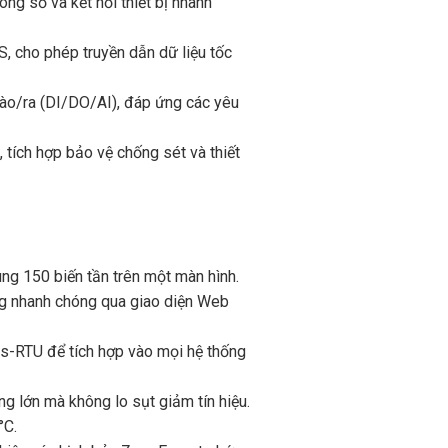
ông số và kết nối thiết bị nhanh
 cho phép truyền dẫn dữ liệu tốc
ào/ra (DI/DO/AI), đáp ứng các yêu
 tích hợp bảo vệ chống sét và thiết
rung 150 biến tần trên một màn hình.
hống nhanh chóng qua giao diện Web
s-RTU để tích hợp vào mọi hệ thống
g lớn mà không lo sụt giảm tín hiệu.
°C.