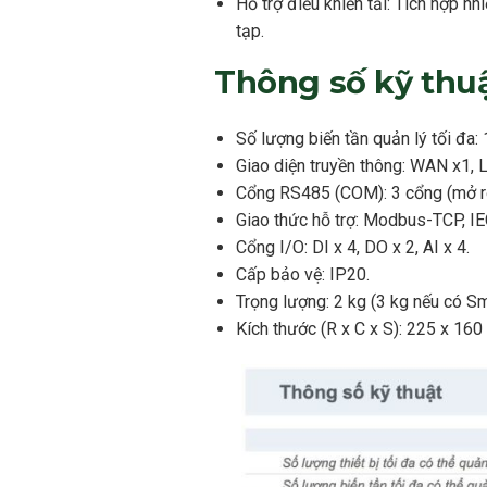
Hỗ trợ điều khiển tải: Tích hợp nh
tạp.
Thông số kỹ thuậ
Số lượng biến tần quản lý tối đa: 1
Giao diện truyền thông: WAN x1,
Cổng RS485 (COM): 3 cổng (mở r
Giao thức hỗ trợ: Modbus-TCP, 
Cổng I/O: DI x 4, DO x 2, AI x 4.
Cấp bảo vệ: IP20.
Trọng lượng: 2 kg (3 kg nếu có S
Kích thước (R x C x S): 225 x 160