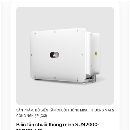
I &
THƯƠNG MẠI & CÔNG NGHIỆP (C&I)
,
SẢN PHẨM
Biến tần chuỗi thông minh SUN2000-
50KTL-M3