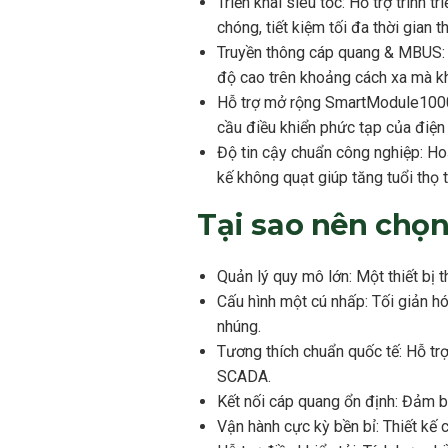
Triển khai siêu tốc: Hỗ trợ trình 
chóng, tiết kiệm tối đa thời gian th
Truyền thông cáp quang & MBUS:
độ cao trên khoảng cách xa mà kh
Hỗ trợ mở rộng SmartModule1000
cầu điều khiển phức tạp của điện
Độ tin cậy chuẩn công nghiệp: Hoạ
kế không quạt giúp tăng tuổi thọ th
Tại sao nên chọ
Quản lý quy mô lớn: Một thiết bị 
Cấu hình một cú nhấp: Tối giản hó
nhúng.
Tương thích chuẩn quốc tế: Hỗ t
SCADA.
Kết nối cáp quang ổn định: Đảm bả
Vận hành cực kỳ bền bỉ: Thiết kế 