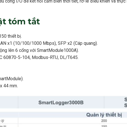
iều cổng I/O để kết nối cảm biến thời tiết, rơ-le điều khiển và thự
t tóm tắt
50 thiết bị.
 LAN x1 (10/100/1000 Mbps), SFP x2 (Cáp quang).
ộng lên 6 cổng với SmartModule1000A).
IEC 60870-5-104, Modbus-RTU, DL/T645.
martModule).
 x 44 mm.