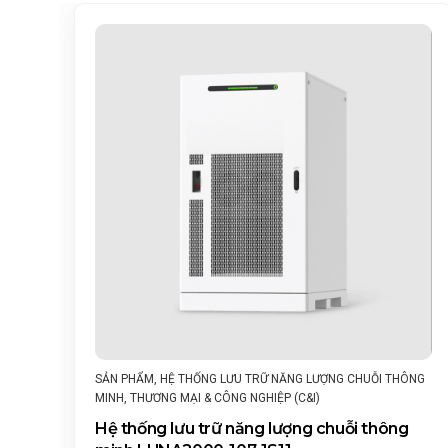
I THÔNG
SẢN PHẨM
,
BỘ BIẾN TẦN CHUỖI THÔNG MINH
,
THƯƠNG MẠ
CÔNG NGHIỆP (C&I)
hông
Biến tần chuỗi thông minh SUN2000-