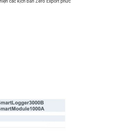
c hiện các kịch bản Zero Export phức