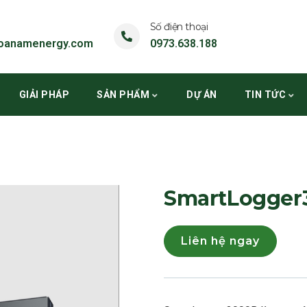
Số điện thoại
oanamenergy.com
0973.638.188
GIẢI PHÁP
SẢN PHẨM
DỰ ÁN
TIN TỨC
SmartLogger
Liên hệ ngay