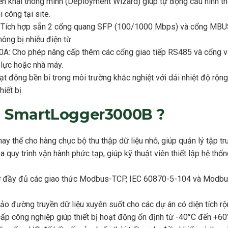
triển khai thông minh (Deployment Wizard) giúp tự động cấu hình th
i công tại site.
 Tích hợp sẵn 2 cổng quang SFP (100/1000 Mbps) và cổng MBUS,
ông bị nhiễu điện từ.
A: Cho phép nâng cấp thêm các cổng giao tiếp RS485 và cổng v
 lực hoặc nhà máy.
t động bền bỉ trong môi trường khắc nghiệt với dải nhiệt độ rộng,
iết bị.
n SmartLogger3000B ?
thay thế cho hàng chục bộ thu thập dữ liệu nhỏ, giúp quản lý tập t
a quy trình vận hành phức tạp, giúp kỹ thuật viên thiết lập hệ t
rợ đầy đủ các giao thức Modbus-TCP, IEC 60870-5-104 và Modbu
o đường truyền dữ liệu xuyên suốt cho các dự án có diện tích rộn
cấp công nghiệp giúp thiết bị hoạt động ổn định từ -40°C đến +60