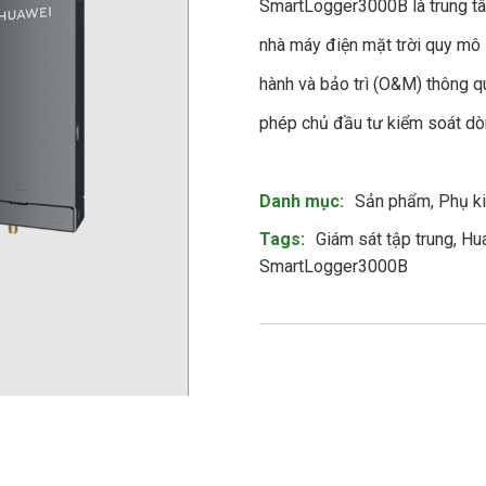
SmartLogger3000B là trung tâm
nhà máy điện mặt trời quy mô l
hành và bảo trì (O&M) thông q
phép chủ đầu tư kiểm soát dò
Product Meta
Danh mục:
Sản phẩm
,
Phụ k
Tags:
Giám sát tập trung
,
Hu
SmartLogger3000B