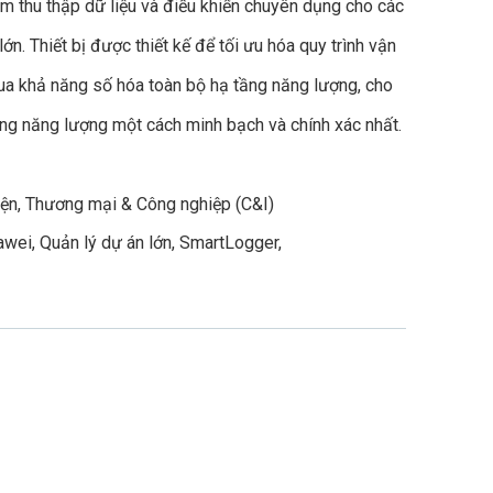
 thu thập dữ liệu và điều khiển chuyên dụng cho các
ớn. Thiết bị được thiết kế để tối ưu hóa quy trình vận
ua khả năng số hóa toàn bộ hạ tầng năng lượng, cho
ng năng lượng một cách minh bạch và chính xác nhất.
iện
,
Thương mại & Công nghiệp (C&I)
awei
,
Quản lý dự án lớn
,
SmartLogger
,