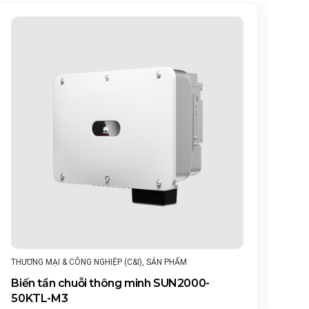
SẢN PHẨM
,
HỆ THỐNG QUẢN LÝ
,
HỘ GIA ĐÌNH
Hệ thống quản lý giám sát điện mặt trời
thông minh FusionSolar