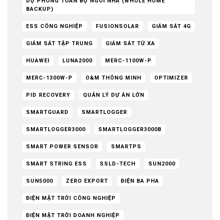
DỰ PHÒNG TOÀN BỘ NGÔI NHÀ (WHOLE HOME
BACKUP)
ESS CÔNG NGHIỆP
FUSIONSOLAR
GIÁM SÁT 4G
GIÁM SÁT TẬP TRUNG
GIÁM SÁT TỪ XA
HUAWEI
LUNA2000
MERC-1100W-P
MERC-1300W-P
O&M THÔNG MINH
OPTIMIZER
PID RECOVERY
QUẢN LÝ DỰ ÁN LỚN
SMARTGUARD
SMARTLOGGER
SMARTLOGGER3000
SMARTLOGGER3000B
SMART POWER SENSOR
SMARTPS
SMART STRING ESS
SSLD-TECH
SUN2000
SUN5000
ZERO EXPORT
ĐIỆN BA PHA
ĐIỆN MẶT TRỜI CÔNG NGHIỆP
ĐIỆN MẶT TRỜI DOANH NGHIỆP