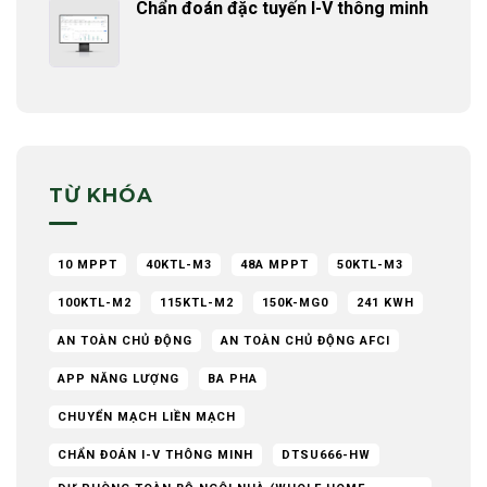
Chẩn đoán đặc tuyến I-V thông minh
TỪ KHÓA
10 MPPT
40KTL-M3
48A MPPT
50KTL-M3
100KTL-M2
115KTL-M2
150K-MG0
241 KWH
AN TOÀN CHỦ ĐỘNG
AN TOÀN CHỦ ĐỘNG AFCI
APP NĂNG LƯỢNG
BA PHA
CHUYỂN MẠCH LIỀN MẠCH
CHẨN ĐOÁN I-V THÔNG MINH
DTSU666-HW