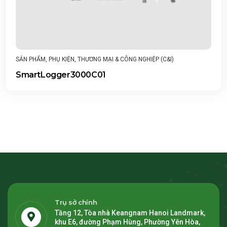
SẢN PHẨM
,
THƯƠNG MẠI & CÔNG NGHIỆP (C&I)
C&I)
Hệ thống lưu trữ năng lượng chuỗi t
LUNA2000-161-2S11
Trụ sở chính
Tầng 12, Tòa nhà Keangnam Hanoi Landmark,
khu E6, đường Phạm Hùng, Phường Yên Hòa,