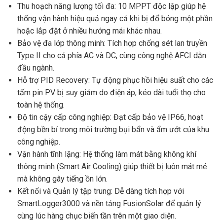
Thu hoạch năng lượng tối đa: 10 MPPT độc lập giúp hệ
thống vận hành hiệu quả ngay cả khi bị đổ bóng một phần
hoặc lắp đặt ở nhiều hướng mái khác nhau.
Bảo vệ đa lớp thông minh: Tích hợp chống sét lan truyền
Type II cho cả phía AC và DC, cùng công nghệ AFCI dẫn
đầu ngành.
Hỗ trợ PID Recovery: Tự động phục hồi hiệu suất cho các
tấm pin PV bị suy giảm do điện áp, kéo dài tuổi thọ cho
toàn hệ thống.
Độ tin cậy cấp công nghiệp: Đạt cấp bảo vệ IP66, hoạt
động bền bỉ trong môi trường bụi bẩn và ẩm ướt của khu
công nghiệp.
Vận hành tĩnh lặng: Hệ thống làm mát bằng không khí
thông minh (Smart Air Cooling) giúp thiết bị luôn mát mẻ
mà không gây tiếng ồn lớn.
Kết nối và Quản lý tập trung: Dễ dàng tích hợp với
SmartLogger3000 và nền tảng FusionSolar để quản lý
cùng lúc hàng chục biến tần trên một giao diện.