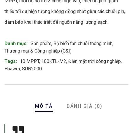
MPPT, mỗi bộ hỗ trợ 2 chuỗi ngõ vào, thiết bị giúp giảm
thiểu tối đa hiện tượng không đồng nhất giữa các chuỗi pin,
đảm bảo khai thác triệt để nguồn năng lượng sạch.
Product Meta
Danh mục:
Sản phẩm
,
Bộ biến tần chuỗi thông minh
,
Thương mại & Công nghiệp (C&I)
Tags:
10 MPPT
,
100KTL-M2
,
Điện mặt trời công nghiệp
,
Huawei
,
SUN2000
MÔ TẢ
ĐÁNH GIÁ (0)