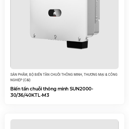
SẢN PHẨM
,
BỘ BIẾN TẦN CHUỖI THÔNG MINH
,
THƯƠNG MẠI & CÔNG
NGHIỆP (C&I)
Biến tần chuỗi thông minh SUN2000-
30/36/40KTL-M3