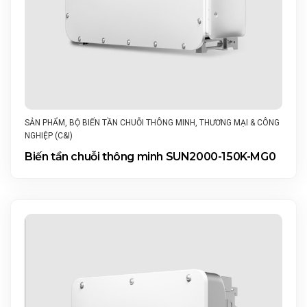
SẢN PHẨM
,
BỘ BIẾN TẦN CHUỖI THÔNG MINH
,
THƯƠNG MẠI & CÔNG
NGHIỆP (C&I)
Biến tần chuỗi thông minh SUN2000-150K-MG0