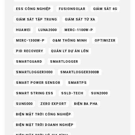
ESS CÔNG NGHIỆP
FUSIONSOLAR
GIÁM SÁT 4G
GIÁM SÁT TẬP TRUNG
GIÁM SÁT TỪ XA
HUAWEI
LUNA2000
MERC-1100W-P
MERC-1300W-P
O&M THÔNG MINH
OPTIMIZER
PID RECOVERY
QUẢN LÝ DỰ ÁN LỚN
SMARTGUARD
SMARTLOGGER
SMARTLOGGER3000
SMARTLOGGER3000B
SMART POWER SENSOR
SMARTPS
SMART STRING ESS
SSLD-TECH
SUN2000
SUN5000
ZERO EXPORT
ĐIỆN BA PHA
ĐIỆN MẶT TRỜI CÔNG NGHIỆP
ĐIỆN MẶT TRỜI DOANH NGHIỆP