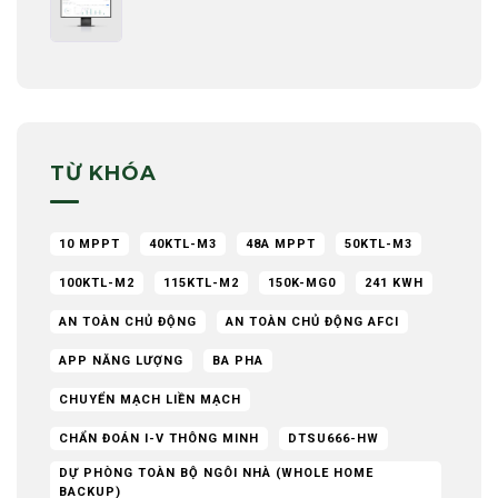
TỪ KHÓA
10 MPPT
40KTL-M3
48A MPPT
50KTL-M3
100KTL-M2
115KTL-M2
150K-MG0
241 KWH
AN TOÀN CHỦ ĐỘNG
AN TOÀN CHỦ ĐỘNG AFCI
APP NĂNG LƯỢNG
BA PHA
CHUYỂN MẠCH LIỀN MẠCH
CHẨN ĐOÁN I-V THÔNG MINH
DTSU666-HW
DỰ PHÒNG TOÀN BỘ NGÔI NHÀ (WHOLE HOME
BACKUP)