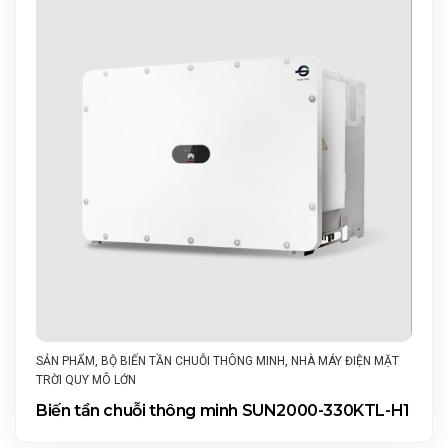
SẢN PHẨM
,
BỘ BIẾN TẦN CHUỖI THÔNG MINH
,
NHÀ MÁY ĐIỆN MẶT
TRỜI QUY MÔ LỚN
Biến tần chuỗi thông minh SUN2000-330KTL-H1