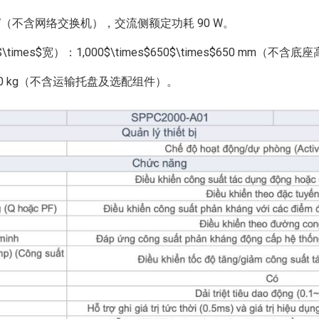
W（不含网络交换机），交流侧额定功耗 90 W。
imes$宽）：1,000$\times$650$\times$650 mm（不含
80 kg（不含运输托盘及选配组件）。