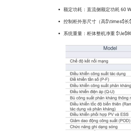
额定功耗：直流侧额定功耗 60 
控制柜外形尺寸（高$\times$长$\t
系统重量：柜体整机净重 $\le$