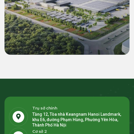
Thương mại & Công nghiệp (C&I)
Giải Pháp Năng Lượng Xanh 55 MWp
Inverter & 22.4 MWh BESS Cho Siêu Nhà
Máy LEGO Bình Dương 2
Trụ sở chính
Tầng 12, Tòa nhà Keangnam Hanoi Landmark,
khu E6, đường Phạm Hùng, Phường Yên Hòa,
Thành Phố Hà Nội
Cơ sở 2