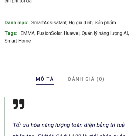
chi phí tối đa.
Product Meta
Danh mục:
SmartAssisatant
,
Hộ gia đình
,
Sản phẩm
Tags:
EMMA
,
FusionSolar
,
Huawei
,
Quản lý năng lượng AI
,
Smart Home
MÔ TẢ
ĐÁNH GIÁ (0)
Tối ưu hóa năng lượng toàn diện bằng trí tuệ