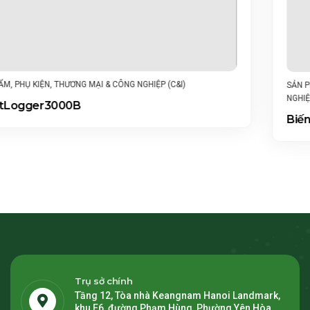
SẢN PHẨM
,
BỘ BIẾN TẦN CHUỖI THÔNG MINH
,
THƯƠNG MẠI & CÔNG
NGHIỆP (C&I)
Biến tần chuỗi thông minh SUN2000-150K-MG0
Trụ sở chính
Tầng 12, Tòa nhà Keangnam Hanoi Landmark,
khu E6, đường Phạm Hùng, Phường Yên Hòa,