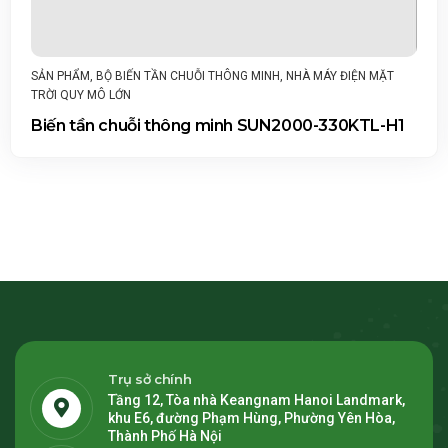
T
SẢN PHẨM
,
BỘ BIẾN TẦN CHUỖI THÔNG MINH
,
THƯƠNG MẠI & 
NGHIỆP (C&I)
H1
Biến tần chuỗi thông minh SUN2000-150K-M
Trụ sở chính
Tầng 12, Tòa nhà Keangnam Hanoi Landmark,
khu E6, đường Phạm Hùng, Phường Yên Hòa,
Thành Phố Hà Nội