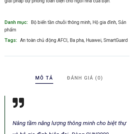
giải pháp dự phòng toàn diện cho ngôi nhà của bạn.
Product Meta
Danh mục:
Bộ biến tần chuỗi thông minh
,
Hộ gia đình
,
Sản
phẩm
Tags:
An toàn chủ động AFCI
,
Ba pha
,
Huawei
,
SmartGuard
MÔ TẢ
ĐÁNH GIÁ (0)
Nâng tầm năng lượng thông minh cho biệt thự