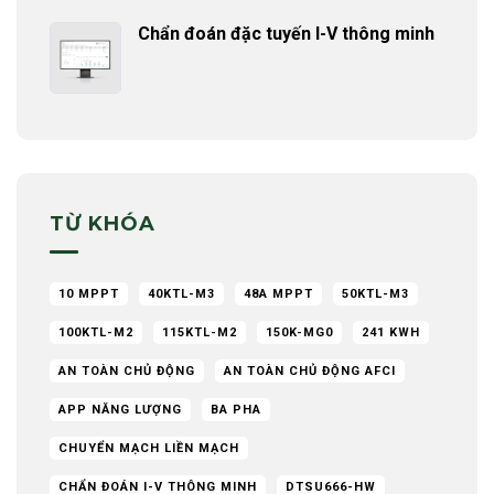
Chẩn đoán đặc tuyến I-V thông minh
TỪ KHÓA
10 MPPT
40KTL-M3
48A MPPT
50KTL-M3
100KTL-M2
115KTL-M2
150K-MG0
241 KWH
AN TOÀN CHỦ ĐỘNG
AN TOÀN CHỦ ĐỘNG AFCI
APP NĂNG LƯỢNG
BA PHA
CHUYỂN MẠCH LIỀN MẠCH
CHẨN ĐOÁN I-V THÔNG MINH
DTSU666-HW