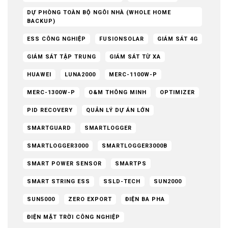
DỰ PHÒNG TOÀN BỘ NGÔI NHÀ (WHOLE HOME
BACKUP)
ESS CÔNG NGHIỆP
FUSIONSOLAR
GIÁM SÁT 4G
GIÁM SÁT TẬP TRUNG
GIÁM SÁT TỪ XA
HUAWEI
LUNA2000
MERC-1100W-P
MERC-1300W-P
O&M THÔNG MINH
OPTIMIZER
PID RECOVERY
QUẢN LÝ DỰ ÁN LỚN
SMARTGUARD
SMARTLOGGER
SMARTLOGGER3000
SMARTLOGGER3000B
SMART POWER SENSOR
SMARTPS
SMART STRING ESS
SSLD-TECH
SUN2000
SUN5000
ZERO EXPORT
ĐIỆN BA PHA
ĐIỆN MẶT TRỜI CÔNG NGHIỆP