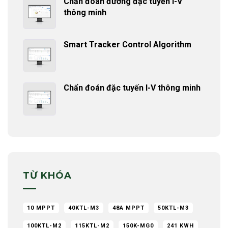
Chẩn đoán đường đặc tuyến I-V
thông minh
Smart Tracker Control Algorithm
Chẩn đoán đặc tuyến I-V thông minh
TỪ KHÓA
10 MPPT
40KTL-M3
48A MPPT
50KTL-M3
100KTL-M2
115KTL-M2
150K-MG0
241 KWH