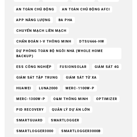
AN TOÀN CHỦ ĐỘNG
AN TOÀN CHỦ ĐỘNG AFCI
APP NĂNG LƯỢNG
BA PHA
CHUYỂN MẠCH LIỀN MẠCH
CHẨN ĐOÁN I-V THÔNG MINH
DTSU666-HW
DỰ PHÒNG TOÀN BỘ NGÔI NHÀ (WHOLE HOME
BACKUP)
ESS CÔNG NGHIỆP
FUSIONSOLAR
GIÁM SÁT 4G
GIÁM SÁT TẬP TRUNG
GIÁM SÁT TỪ XA
HUAWEI
LUNA2000
MERC-1100W-P
MERC-1300W-P
O&M THÔNG MINH
OPTIMIZER
PID RECOVERY
QUẢN LÝ DỰ ÁN LỚN
SMARTGUARD
SMARTLOGGER
SMARTLOGGER3000
SMARTLOGGER3000B