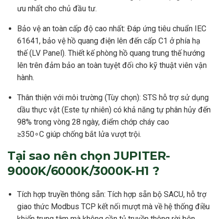
ưu nhất cho chủ đầu tư.
Bảo vệ an toàn cấp độ cao nhất: Đáp ứng tiêu chuẩn IEC
61641, bảo vệ hồ quang điện lên đến cấp C1 ở phía hạ
thế (LV Panel). Thiết kế phòng hồ quang trung thế hướng
lên trên đảm bảo an toàn tuyệt đối cho kỹ thuật viên vận
hành.
Thân thiện với môi trường (Tùy chọn): STS hỗ trợ sử dụng
dầu thực vật (Este tự nhiên) có khả năng tự phân hủy đến
98% trong vòng 28 ngày, điểm chớp cháy cao
≥350∘C giúp chống bắt lửa vượt trội.
Tại sao nên chọn JUPITER-
9000K/6000K/3000K-H1 ?
Tích hợp truyền thông sẵn: Tích hợp sẵn bộ SACU, hỗ trợ
giao thức Modbus TCP kết nối mượt mà về hệ thống điều
khiển trung tâm mà không cần tủ truyền thông rời bên