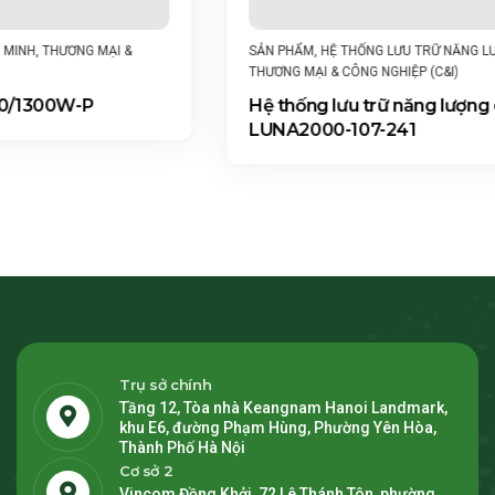
SẢN PHẨM
,
HỆ THỐNG LƯU TRỮ NĂNG LƯỢNG CHUỖI THÔNG MINH
,
THƯƠNG MẠI & CÔNG NGHIỆP (C&I)
Hệ thống lưu trữ năng lượng chuỗi thông minh
LUNA2000-107-241
Trụ sở chính
Tầng 12, Tòa nhà Keangnam Hanoi Landmark,
khu E6, đường Phạm Hùng, Phường Yên Hòa,
Thành Phố Hà Nội
Cơ sở 2
Vincom Đồng Khởi, 72 Lê Thánh Tôn, phường