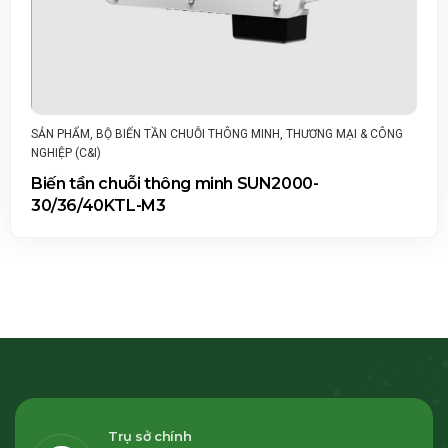
SẢN PHẨM
,
BỘ BIẾN TẦN CHUỖI THÔNG MINH
,
THƯƠNG MẠI & CÔNG
NGHIỆP (C&I)
Biến tần chuỗi thông minh SUN2000-
30/36/40KTL-M3
Trụ sở chính