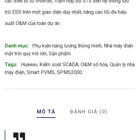
các thiết bị từ Inverter, Trạm hợp bộ STS đến hệ thống lưu
trữ ESS trên một giao diện duy nhất, nâng cao tối đa hiệu
suất O&M của toàn dự án.
Product Meta
Danh mục:
Phụ kiện năng lượng thông minh
,
Nhà máy điện
mặt trời quy mô lớn
,
Sản phẩm
Tags:
Huawei
,
Kiểm soát SCADA
,
O&M số hóa
,
Quản lý nhà
máy điện
,
Smart PVMS
,
SPMS2000
MÔ TẢ
ĐÁNH GIÁ (0)