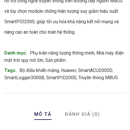
hỗ trợ công nghệ truyền thông trên đường dây nguồn MBUS
và tùy chọn module chống hiện tượng suy giảm hiệu suất
SmartPID2000, giúp tối ưu hóa khả năng kết nối mạng và
nâng cao an toàn cho toàn hệ thống.
Product Meta
Danh mục:
Phụ kiện năng lượng thông minh
,
Nhà máy điện
mặt trời quy mô lớn
,
Sản phẩm
Tags:
Bộ điều khiển mảng
,
Huawei
,
SmartACU2000D
,
SmartLogger3000B
,
SmartPID2000
,
Truyền thông MBUS
MÔ TẢ
ĐÁNH GIÁ (0)