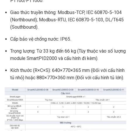
PT100/PT1000.
Giao thức truyền thông: Modbus-TCP, IEC 60870-5-104
(Northbound); Modbus-RTU, IEC 60870-5-103, DL/T645
(Southbound).
Cấp bảo vệ chống nước: IP65.
Trọng lượng: Từ 33 kg đến 66 kg (Tùy thuộc vào số lượng
module SmartPID2000 và cấu hình đi kèm).
Kích thước (R×C×S): 640×770×365 mm (Đối với cấu hình
tủ nhỏ) hoặc 880×770×360 mm (Đối với cấu hình tủ lớn).