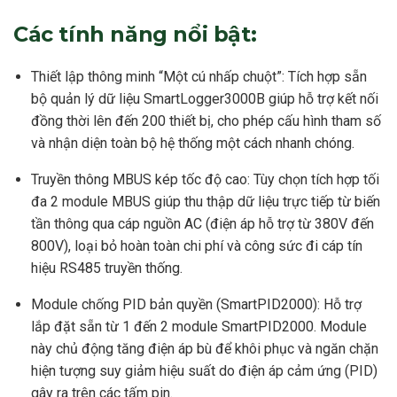
Các tính năng nổi bật:
Thiết lập thông minh “Một cú nhấp chuột”: Tích hợp sẵn
bộ quản lý dữ liệu SmartLogger3000B giúp hỗ trợ kết nối
đồng thời lên đến 200 thiết bị, cho phép cấu hình tham số
và nhận diện toàn bộ hệ thống một cách nhanh chóng.
Truyền thông MBUS kép tốc độ cao: Tùy chọn tích hợp tối
đa 2 module MBUS giúp thu thập dữ liệu trực tiếp từ biến
tần thông qua cáp nguồn AC (điện áp hỗ trợ từ 380V đến
800V), loại bỏ hoàn toàn chi phí và công sức đi cáp tín
hiệu RS485 truyền thống.
Module chống PID bản quyền (SmartPID2000): Hỗ trợ
lắp đặt sẵn từ 1 đến 2 module SmartPID2000. Module
này chủ động tăng điện áp bù để khôi phục và ngăn chặn
hiện tượng suy giảm hiệu suất do điện áp cảm ứng (PID)
gây ra trên các tấm pin.