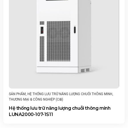
UỖI THÔNG MINH
,
SẢN PHẨM
,
BỘ BIẾN TẦN CHUỖI THÔNG MINH
,
T
NGHIỆP (C&I)
 thông minh
Biến tần chuỗi thông minh SUN5