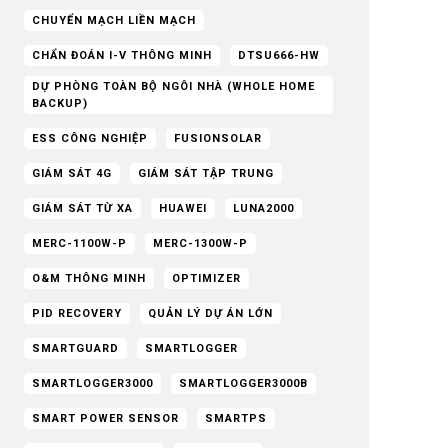
CHUYỂN MẠCH LIỀN MẠCH
CHẨN ĐOÁN I-V THÔNG MINH
DTSU666-HW
DỰ PHÒNG TOÀN BỘ NGÔI NHÀ (WHOLE HOME
BACKUP)
ESS CÔNG NGHIỆP
FUSIONSOLAR
GIÁM SÁT 4G
GIÁM SÁT TẬP TRUNG
GIÁM SÁT TỪ XA
HUAWEI
LUNA2000
MERC-1100W-P
MERC-1300W-P
O&M THÔNG MINH
OPTIMIZER
PID RECOVERY
QUẢN LÝ DỰ ÁN LỚN
SMARTGUARD
SMARTLOGGER
SMARTLOGGER3000
SMARTLOGGER3000B
SMART POWER SENSOR
SMARTPS