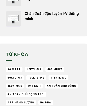
Chẩn đoán đặc tuyến I-V thông
minh
TỪ KHÓA
10 MPPT
40KTL-M3
48A MPPT
50KTL-M3
100KTL-M2
115KTL-M2
150K-MG0
241 KWH
AN TOÀN CHỦ ĐỘNG
AN TOÀN CHỦ ĐỘNG AFCI
APP NĂNG LƯỢNG
BA PHA