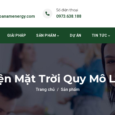
Số điện thoại
oanamenergy.com
0973.638.188
GIẢI PHÁP
SẢN PHẨM
DỰ ÁN
TIN TỨC
ện Mặt Trời Quy Mô 
Trang chủ
Sản phẩm