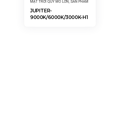
MẶT TRỜI QUY MÔ LỚN
,
SẢN PHẨM
JUPITER-
9000K/6000K/3000K-H1