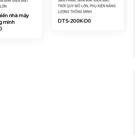
SẢN PHẨM
,
NHÀ MÁY ĐIỆN MẶT
HÀ MÁY ĐIỆN MẶT
TRỜI QUY MÔ LỚN
,
PHỤ KIỆN NĂNG
 LỚN
LƯỢNG THÔNG MINH
hiển nhà máy
DTS-200K-D0
g minh
0