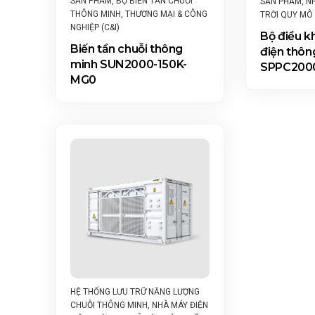
SẢN PHẨM
,
BỘ BIẾN TẦN CHUỖI
SẢN PHẨM
,
N
THÔNG MINH
,
THƯƠNG MẠI & CÔNG
TRỜI QUY MÔ
NGHIỆP (C&I)
Bộ điều k
Biến tần chuỗi thông
điện thôn
minh SUN2000-150K-
SPPC200
MG0
HỆ THỐNG LƯU TRỮ NĂNG LƯỢNG
CHUỖI THÔNG MINH
,
NHÀ MÁY ĐIỆN