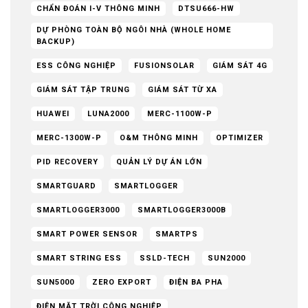
CHẨN ĐOÁN I-V THÔNG MINH
DTSU666-HW
DỰ PHÒNG TOÀN BỘ NGÔI NHÀ (WHOLE HOME
BACKUP)
ESS CÔNG NGHIỆP
FUSIONSOLAR
GIÁM SÁT 4G
GIÁM SÁT TẬP TRUNG
GIÁM SÁT TỪ XA
HUAWEI
LUNA2000
MERC-1100W-P
MERC-1300W-P
O&M THÔNG MINH
OPTIMIZER
PID RECOVERY
QUẢN LÝ DỰ ÁN LỚN
SMARTGUARD
SMARTLOGGER
SMARTLOGGER3000
SMARTLOGGER3000B
SMART POWER SENSOR
SMARTPS
SMART STRING ESS
SSLD-TECH
SUN2000
SUN5000
ZERO EXPORT
ĐIỆN BA PHA
ĐIỆN MẶT TRỜI CÔNG NGHIỆP