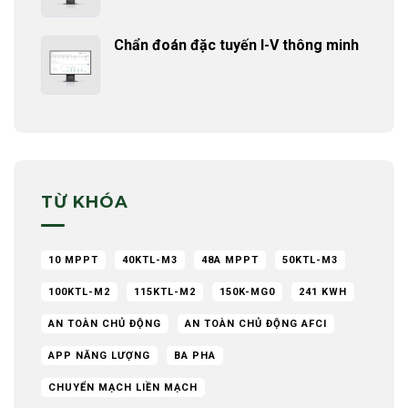
Chẩn đoán đặc tuyến I-V thông minh
TỪ KHÓA
10 MPPT
40KTL-M3
48A MPPT
50KTL-M3
100KTL-M2
115KTL-M2
150K-MG0
241 KWH
AN TOÀN CHỦ ĐỘNG
AN TOÀN CHỦ ĐỘNG AFCI
APP NĂNG LƯỢNG
BA PHA
CHUYỂN MẠCH LIỀN MẠCH