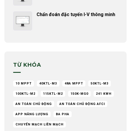
Chẩn đoán đặc tuyến I-V thông minh
TỪ KHÓA
10 MPPT
40KTL-M3
48A MPPT
50KTL-M3
100KTL-M2
115KTL-M2
150K-MG0
241 KWH
AN TOÀN CHỦ ĐỘNG
AN TOÀN CHỦ ĐỘNG AFCI
APP NĂNG LƯỢNG
BA PHA
CHUYỂN MẠCH LIỀN MẠCH