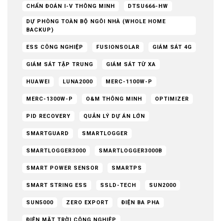
CHẨN ĐOÁN I-V THÔNG MINH
DTSU666-HW
DỰ PHÒNG TOÀN BỘ NGÔI NHÀ (WHOLE HOME
BACKUP)
ESS CÔNG NGHIỆP
FUSIONSOLAR
GIÁM SÁT 4G
GIÁM SÁT TẬP TRUNG
GIÁM SÁT TỪ XA
HUAWEI
LUNA2000
MERC-1100W-P
MERC-1300W-P
O&M THÔNG MINH
OPTIMIZER
PID RECOVERY
QUẢN LÝ DỰ ÁN LỚN
SMARTGUARD
SMARTLOGGER
SMARTLOGGER3000
SMARTLOGGER3000B
SMART POWER SENSOR
SMARTPS
SMART STRING ESS
SSLD-TECH
SUN2000
SUN5000
ZERO EXPORT
ĐIỆN BA PHA
ĐIỆN MẶT TRỜI CÔNG NGHIỆP