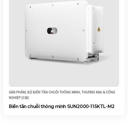
,
THƯƠNG MẠI & CÔNG
THƯƠNG MẠI & CÔNG NGHIỆP (C&I)
,
SẢN PH
Biến tần chuỗi thông minh S
UN2000-115KTL-M2