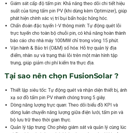
Giám sát cấp độ tấm pin: Khả năng theo dõi chi tiết hiệu
suất của từng tấm pin PV (khi dùng kèm Optimizer), giúp
phát hiện chính xác vị trí bụi bẩn hoặc hỏng hóc.
Chẩn đoán đặc tuyến I-V thông minh: Tự động quét lỗi
trực tuyến cho toàn bộ chuỗi pin, có khả năng hoàn thành
báo cáo cho nhà máy 100MW chỉ trong vòng 15 phút.
Vận hành & Bảo trì (O&M) số hóa: Hỗ trợ quản lý địa
điểm, nhân sự và trạng thái lỗi trên một màn hình tập
trung, giúp giảm chi phí kiểm tra thực địa.
Tại sao nên chọn FusionSolar ?
Thiết lập siêu tốc: Tự động quét và nhận diện thiết bị, ánh
xạ sơ đồ tấm pin PV nhanh chóng trong 5 giây.
Dòng năng lượng trực quan: Theo dõi biểu đồ KPI và
dòng luân chuyển năng lượng giữa điện lưới, tấm pin và
bộ lưu trữ theo thời gian thực.
Quản lý tập trung: Cho phép giám sát và quản lý cùng lúc