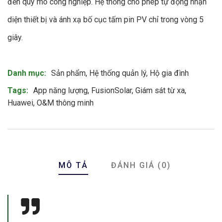
đến quy mô công nghiệp. Hệ thống cho phép tự động nhận
diện thiết bị và ánh xạ bố cục tấm pin PV chỉ trong vòng 5
giây.
Product Meta
Danh mục:
Sản phẩm
,
Hệ thống quản lý
,
Hộ gia đình
Tags:
App năng lượng
,
FusionSolar
,
Giám sát từ xa
,
Huawei
,
O&M thông minh
MÔ TẢ
ĐÁNH GIÁ (0)