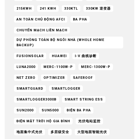
215KWH
241 KWH
330KTL
330KW 逆变器
AN TOÀN CHỦ ĐỘNG AFCI
BA PHA
CHUYỂN MẠCH LIỀN MẠCH
DỰ PHÒNG TOÀN BỘ NGÔI NHÀ (WHOLE HOME
BACKUP)
FUSIONSOLAR
HUAWEI
I-V 曲线诊断
LUNA2000
MERC-1100W-P
MERC-1300W-P
NET ZERO
OPTIMIZER
SAFEROOF
SMARTGUARD
SMARTLOGGER
SMARTLOGGER3000B
SMART STRING ESS
SUN2000
SUN5000
ĐIỆN BA PHA
ĐIỆN MẶT TRỜI HỘ GIA ĐÌNH
光伏电站监控
地面集中式光伏
多层级安全
大型地面智能光伏