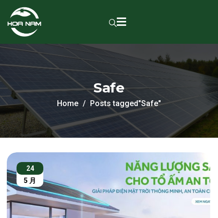
Safe
Home
Posts tagged"Safe"
24
5 月