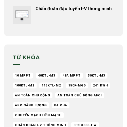
Chẩn đoán đặc tuyến I-V thông minh
TỪ KHÓA
10 MPPT
40KTL-M3
48A MPPT
50KTL-M3
100KTL-M2
115KTL-M2
150K-MG0
241 KWH
AN TOÀN CHỦ ĐỘNG
AN TOÀN CHỦ ĐỘNG AFCI
APP NĂNG LƯỢNG
BA PHA
CHUYỂN MẠCH LIỀN MẠCH
CHẨN ĐOÁN I-V THÔNG MINH
DTSU666-HW