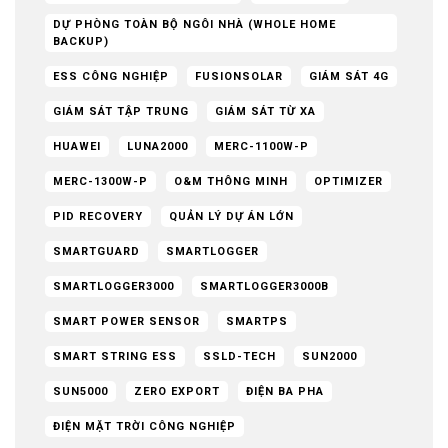
DỰ PHÒNG TOÀN BỘ NGÔI NHÀ (WHOLE HOME
BACKUP)
ESS CÔNG NGHIỆP
FUSIONSOLAR
GIÁM SÁT 4G
GIÁM SÁT TẬP TRUNG
GIÁM SÁT TỪ XA
HUAWEI
LUNA2000
MERC-1100W-P
MERC-1300W-P
O&M THÔNG MINH
OPTIMIZER
PID RECOVERY
QUẢN LÝ DỰ ÁN LỚN
SMARTGUARD
SMARTLOGGER
SMARTLOGGER3000
SMARTLOGGER3000B
SMART POWER SENSOR
SMARTPS
SMART STRING ESS
SSLD-TECH
SUN2000
SUN5000
ZERO EXPORT
ĐIỆN BA PHA
ĐIỆN MẶT TRỜI CÔNG NGHIỆP