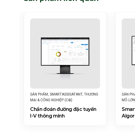
,
NHÀ
SẢN P
SẢN PHẨM
,
SMARTASSISATANT
,
THƯƠNG
ẢN
MÔ LỚN
MẠI & CÔNG NGHIỆP (C&I)
Smart
Chẩn đoán đường đặc tuyến
Algor
I-V thông minh