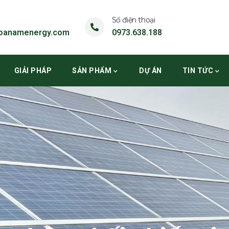
Số điện thoại
oanamenergy.com
0973.638.188
GIẢI PHÁP
SẢN PHẨM
DỰ ÁN
TIN TỨC