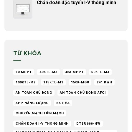
Chẩn đoán đặc tuyến I-V thông minh
TỪ KHÓA
10 MPPT
40KTL-M3
48A MPPT
50KTL-M3
100KTL-M2
115KTL-M2
150K-MG0
241 KWH
AN TOÀN CHỦ ĐỘNG
AN TOÀN CHỦ ĐỘNG AFCI
APP NĂNG LƯỢNG
BA PHA
CHUYỂN MẠCH LIỀN MẠCH
CHẨN ĐOÁN I-V THÔNG MINH
DTSU666-HW