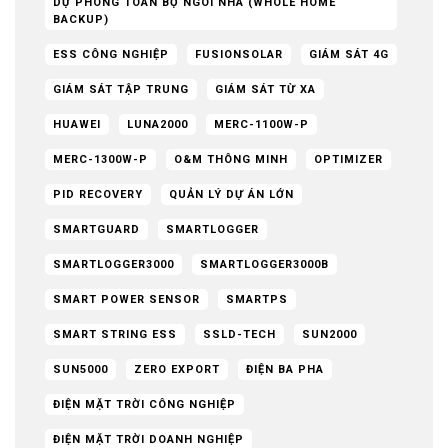
DỰ PHÒNG TOÀN BỘ NGÔI NHÀ (WHOLE HOME
BACKUP)
ESS CÔNG NGHIỆP
FUSIONSOLAR
GIÁM SÁT 4G
GIÁM SÁT TẬP TRUNG
GIÁM SÁT TỪ XA
HUAWEI
LUNA2000
MERC-1100W-P
MERC-1300W-P
O&M THÔNG MINH
OPTIMIZER
PID RECOVERY
QUẢN LÝ DỰ ÁN LỚN
SMARTGUARD
SMARTLOGGER
SMARTLOGGER3000
SMARTLOGGER3000B
SMART POWER SENSOR
SMARTPS
SMART STRING ESS
SSLD-TECH
SUN2000
SUN5000
ZERO EXPORT
ĐIỆN BA PHA
ĐIỆN MẶT TRỜI CÔNG NGHIỆP
ĐIỆN MẶT TRỜI DOANH NGHIỆP