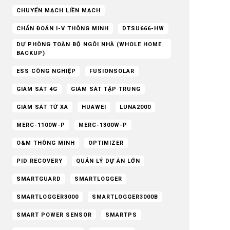
CHUYỂN MẠCH LIỀN MẠCH
CHẨN ĐOÁN I-V THÔNG MINH
DTSU666-HW
DỰ PHÒNG TOÀN BỘ NGÔI NHÀ (WHOLE HOME
BACKUP)
ESS CÔNG NGHIỆP
FUSIONSOLAR
GIÁM SÁT 4G
GIÁM SÁT TẬP TRUNG
GIÁM SÁT TỪ XA
HUAWEI
LUNA2000
MERC-1100W-P
MERC-1300W-P
O&M THÔNG MINH
OPTIMIZER
PID RECOVERY
QUẢN LÝ DỰ ÁN LỚN
SMARTGUARD
SMARTLOGGER
SMARTLOGGER3000
SMARTLOGGER3000B
SMART POWER SENSOR
SMARTPS