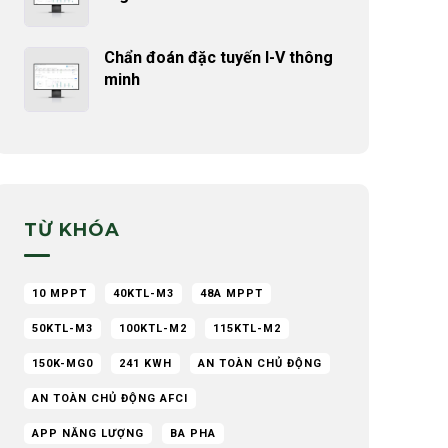
Chẩn đoán đặc tuyến I-V thông
minh
TỪ KHÓA
10 MPPT
40KTL-M3
48A MPPT
50KTL-M3
100KTL-M2
115KTL-M2
150K-MG0
241 KWH
AN TOÀN CHỦ ĐỘNG
AN TOÀN CHỦ ĐỘNG AFCI
APP NĂNG LƯỢNG
BA PHA