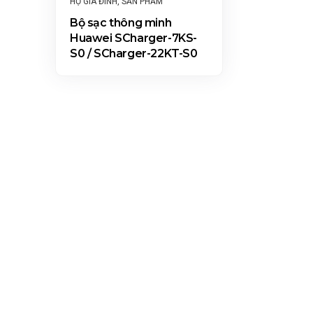
HỘ GIA ĐÌNH
,
SẢN PHẨM
Bộ sạc thông minh
Huawei SCharger-7KS-
S0 / SCharger-22KT-S0