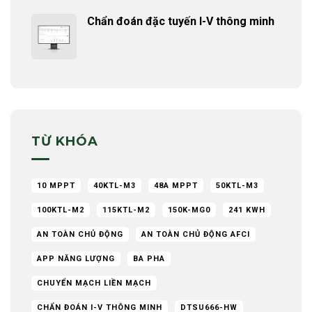
Chẩn đoán đặc tuyến I-V thông minh
TỪ KHÓA
10 MPPT
40KTL-M3
48A MPPT
50KTL-M3
100KTL-M2
115KTL-M2
150K-MG0
241 KWH
AN TOÀN CHỦ ĐỘNG
AN TOÀN CHỦ ĐỘNG AFCI
APP NĂNG LƯỢNG
BA PHA
CHUYỂN MẠCH LIỀN MẠCH
CHẨN ĐOÁN I-V THÔNG MINH
DTSU666-HW