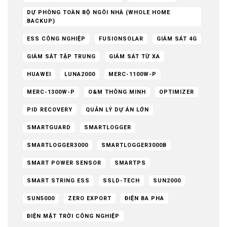
DỰ PHÒNG TOÀN BỘ NGÔI NHÀ (WHOLE HOME
BACKUP)
ESS CÔNG NGHIỆP
FUSIONSOLAR
GIÁM SÁT 4G
GIÁM SÁT TẬP TRUNG
GIÁM SÁT TỪ XA
HUAWEI
LUNA2000
MERC-1100W-P
MERC-1300W-P
O&M THÔNG MINH
OPTIMIZER
PID RECOVERY
QUẢN LÝ DỰ ÁN LỚN
SMARTGUARD
SMARTLOGGER
SMARTLOGGER3000
SMARTLOGGER3000B
SMART POWER SENSOR
SMARTPS
SMART STRING ESS
SSLD-TECH
SUN2000
SUN5000
ZERO EXPORT
ĐIỆN BA PHA
ĐIỆN MẶT TRỜI CÔNG NGHIỆP