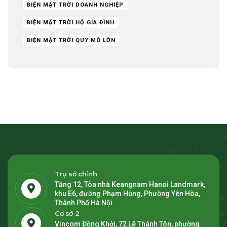
ĐIỆN MẶT TRỜI DOANH NGHIỆP
ĐIỆN MẶT TRỜI HỘ GIA ĐÌNH
ĐIỆN MẶT TRỜI QUY MÔ LỚN
Trụ sở chính
Tầng 12, Tòa nhà Keangnam Hanoi Landmark,
khu E6, đường Phạm Hùng, Phường Yên Hòa,
Thành Phố Hà Nội
Cơ sở 2
Vincom Đồng Khởi, 72 Lê Thánh Tôn, phường