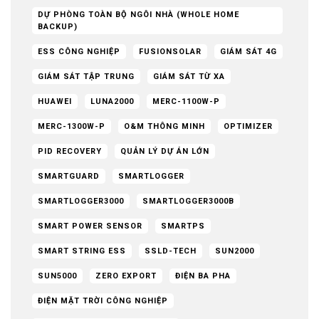
DỰ PHÒNG TOÀN BỘ NGÔI NHÀ (WHOLE HOME
BACKUP)
ESS CÔNG NGHIỆP
FUSIONSOLAR
GIÁM SÁT 4G
GIÁM SÁT TẬP TRUNG
GIÁM SÁT TỪ XA
HUAWEI
LUNA2000
MERC-1100W-P
MERC-1300W-P
O&M THÔNG MINH
OPTIMIZER
PID RECOVERY
QUẢN LÝ DỰ ÁN LỚN
SMARTGUARD
SMARTLOGGER
SMARTLOGGER3000
SMARTLOGGER3000B
SMART POWER SENSOR
SMARTPS
SMART STRING ESS
SSLD-TECH
SUN2000
SUN5000
ZERO EXPORT
ĐIỆN BA PHA
ĐIỆN MẶT TRỜI CÔNG NGHIỆP