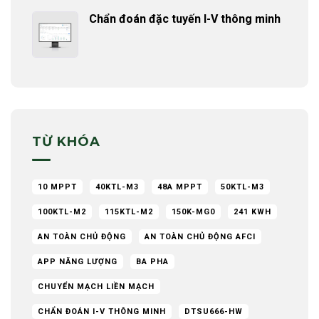
Chẩn đoán đặc tuyến I-V thông minh
TỪ KHÓA
10 MPPT
40KTL-M3
48A MPPT
50KTL-M3
100KTL-M2
115KTL-M2
150K-MG0
241 KWH
AN TOÀN CHỦ ĐỘNG
AN TOÀN CHỦ ĐỘNG AFCI
APP NĂNG LƯỢNG
BA PHA
CHUYỂN MẠCH LIỀN MẠCH
CHẨN ĐOÁN I-V THÔNG MINH
DTSU666-HW