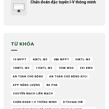
Chẩn đoán đặc tuyến I-V thông minh
TỪ KHÓA
10 MPPT
40KTL-M3
48A MPPT
50KTL-M3
100KTL-M2
115KTL-M2
150K-MG0
241 KWH
AN TOÀN CHỦ ĐỘNG
AN TOÀN CHỦ ĐỘNG AFCI
APP NĂNG LƯỢNG
BA PHA
CHUYỂN MẠCH LIỀN MẠCH
CHẨN ĐOÁN I-V THÔNG MINH
DTSU666-HW