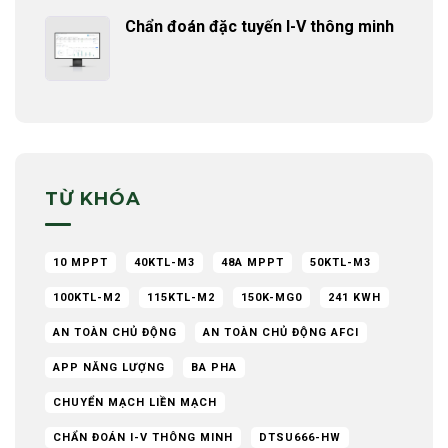
Chẩn đoán đặc tuyến I-V thông minh
TỪ KHÓA
10 MPPT
40KTL-M3
48A MPPT
50KTL-M3
100KTL-M2
115KTL-M2
150K-MG0
241 KWH
AN TOÀN CHỦ ĐỘNG
AN TOÀN CHỦ ĐỘNG AFCI
APP NĂNG LƯỢNG
BA PHA
CHUYỂN MẠCH LIỀN MẠCH
CHẨN ĐOÁN I-V THÔNG MINH
DTSU666-HW