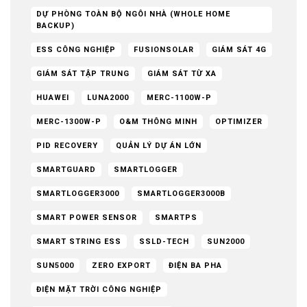
DỰ PHÒNG TOÀN BỘ NGÔI NHÀ (WHOLE HOME
BACKUP)
ESS CÔNG NGHIỆP
FUSIONSOLAR
GIÁM SÁT 4G
GIÁM SÁT TẬP TRUNG
GIÁM SÁT TỪ XA
HUAWEI
LUNA2000
MERC-1100W-P
MERC-1300W-P
O&M THÔNG MINH
OPTIMIZER
PID RECOVERY
QUẢN LÝ DỰ ÁN LỚN
SMARTGUARD
SMARTLOGGER
SMARTLOGGER3000
SMARTLOGGER3000B
SMART POWER SENSOR
SMARTPS
SMART STRING ESS
SSLD-TECH
SUN2000
SUN5000
ZERO EXPORT
ĐIỆN BA PHA
ĐIỆN MẶT TRỜI CÔNG NGHIỆP