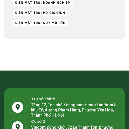
ĐIỆN MẶT TRỜI DOANH NGHIỆP
ĐIỆN MẶT TRỜI HỘ GIA ĐÌNH
ĐIỆN MẶT TRỜI QUY MÔ LỚN
Trụ sở chính
Tầng 12, Tòa nhà Keangnam Hanoi Landmark,
khu E6, đường Phạm Hùng, Phường Yên Hòa,
Thành Phố Hà Nội
Cơ sở 2
Vincom Đồng Khởi, 72 Lê Thánh Tôn, phường