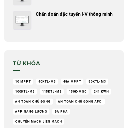
Chẩn đoán đặc tuyến I-V thông minh
TỪ KHÓA
10 MPPT
40KTL-M3
48A MPPT
50KTL-M3
100KTL-M2
115KTL-M2
150K-MG0
241 KWH
AN TOÀN CHỦ ĐỘNG
AN TOÀN CHỦ ĐỘNG AFCI
APP NĂNG LƯỢNG
BA PHA
CHUYỂN MẠCH LIỀN MẠCH