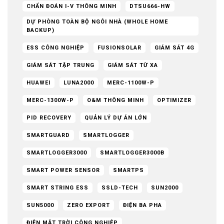
CHẨN ĐOÁN I-V THÔNG MINH
DTSU666-HW
DỰ PHÒNG TOÀN BỘ NGÔI NHÀ (WHOLE HOME
BACKUP)
ESS CÔNG NGHIỆP
FUSIONSOLAR
GIÁM SÁT 4G
GIÁM SÁT TẬP TRUNG
GIÁM SÁT TỪ XA
HUAWEI
LUNA2000
MERC-1100W-P
MERC-1300W-P
O&M THÔNG MINH
OPTIMIZER
PID RECOVERY
QUẢN LÝ DỰ ÁN LỚN
SMARTGUARD
SMARTLOGGER
SMARTLOGGER3000
SMARTLOGGER3000B
SMART POWER SENSOR
SMARTPS
SMART STRING ESS
SSLD-TECH
SUN2000
SUN5000
ZERO EXPORT
ĐIỆN BA PHA
ĐIỆN MẶT TRỜI CÔNG NGHIỆP